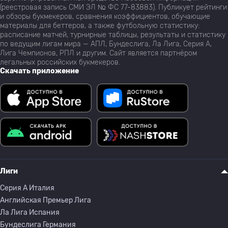
(реестровая запись СМИ ЭЛ № ФС 77-83883). Публикует рейтинги
и обзоры букмекеров, сравнения коэффициентов, обучающие
материалы для беттеров, а также футбольную статистику:
расписание матчей, турнирные таблицы, результаты и статистику
по ведущим лигам мира — АПЛ, Бундеслига, Ла Лига, Серия А,
Лига Чемпионов, РПЛ и другим. Сайт является партнёром
легальных российских букмекеров.
Скачать приложение
Лиги
Серия A Италия
Английская Премьер Лига
Ла Лига Испания
Бундеслига Германия