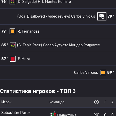
76 '
(D. Salgado)
F. T. Montes Romero
(Goal Disallowed - video review)
Carlos Vinicius
79 '
79 '
R. Fernandez
85 '
(G. Tapia Paez)
Сесар Аугусто Мундер Родригес
87 '
F. Meza
Carlos Vinicius
89 '
Статистика игроков - ТОП 3
Игрок
команда
Г
А
Sebastián Pérez
90’
0
0
Палестина