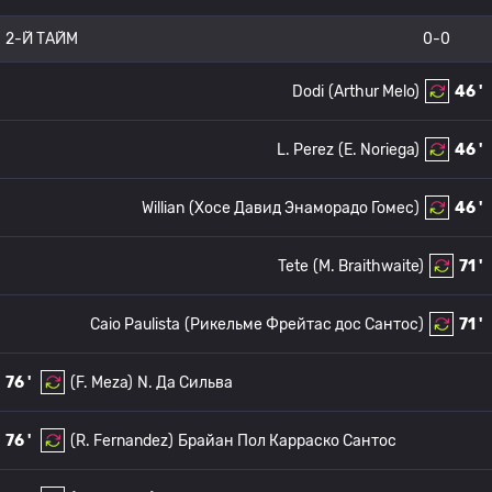
2-Й ТАЙМ
0-0
Dodi
(Arthur Melo)
46 '
L. Perez
(E. Noriega)
46 '
Willian
(Хосе Давид Энаморадо Гомес)
46 '
Tete
(M. Braithwaite)
71 '
Caio Paulista
(Рикельме Фрейтас дос Сантос)
71 '
76 '
(F. Meza)
N. Да Сильва
76 '
(R. Fernandez)
Брайан Пол Карраско Сантос