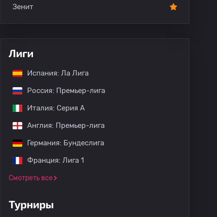
Зенит
Лиги
Испания: Ла Лига
Россия: Премьер-лига
Италия: Серия А
Англия: Премьер-лига
Германия: Бундеслига
Франция: Лига 1
Смотреть все
Турниры