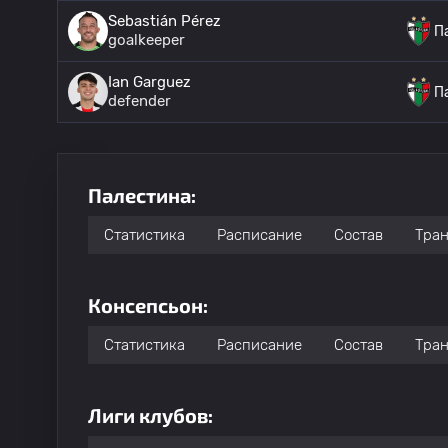
Sebastián Pérez
П
goalkeeper
Ian Garguez
П
defender
Палестина:
Статистика
Расписание
Состав
Тра
Консепсьон:
Статистика
Расписание
Состав
Тра
Лиги клубов: