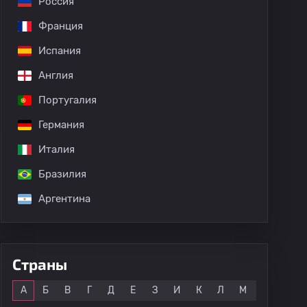
Россия
 Чили
Obos Supercup: intl
Copa De La Liga: Chile
Франция
Испания
Англия
 Henriquez
Матиас Давид Сандовал
Португалия
Германия
Италия
Бразилия
Аргентина
Страны
Все
А
Б
В
Г
Д
Е
З
И
К
Л
М
Н
О