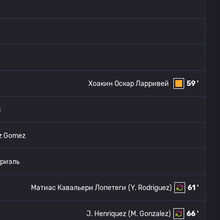
Хоакин Оскар Ларривей
59 '
с
ez Gomez
рриэль
Матиас Кавальери Лопетеги
(Y. Rodriguez)
61 '
J. Henriquez
(M. Gonzalez)
66 '