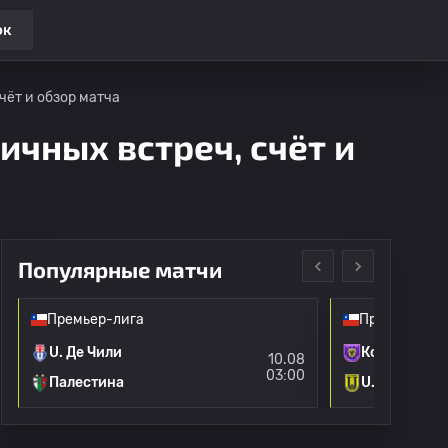
ок
чёт и обзор матча
ичных встреч, счёт и
Популярные матчи
Премьер-лига
Премьер-лиг
U. Де Чили
Консепсьон
10.08
03:00
Палестина
U. Де Консе