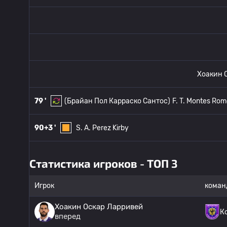
Хоакин 
79 '
(Брайан Пол Карраско Сантос)
F. T. Montes Rom
90+3 '
S. A. Perez Kirby
Статистика игроков - ТОП 3
Игрок
коман
Хоакин Оскар Ларривей
К
вперед