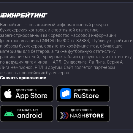
Винрейтинг — независимый информационный ресурс о
букмекерских конторах и спортивной статистике,
зарегистрированный как средство массовой информации
(реестровая запись СМИ ЭЛ № ФС 77-83883). Публикует рейтинги
и обзоры букмекеров, сравнения коэффициентов, обучающие
материалы для беттеров, а также футбольную статистику:
расписание матчей, турнирные таблицы, результаты и статистику
по ведущим лигам мира — АПЛ, Бундеслига, Ла Лига, Серия А,
Лига Чемпионов, РПЛ и другим. Сайт является партнёром
легальных российских букмекеров.
Скачать приложение