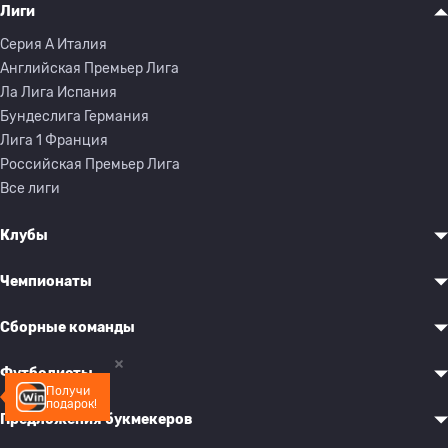
Лиги
Серия A Италия
Английская Премьер Лига
Ла Лига Испания
Бундеслига Германия
Лига 1 Франция
Российская Премьер Лига
Все лиги
Клубы
Чемпионаты
Сборные команды
Футболисты
Получи
подарок!
Предложения букмекеров