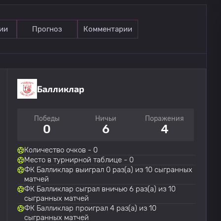
ии
Прогноз
Комментарии
Балликлар
Победы
Ничьи
Поражения
0
6
4
Количество очков - 0
Место в турнирной таблице - 0
ФК Балликлар выиграл 0 раз(а) из 10 сыгранных
матчей
ФК Балликлар сыграл вничью 6 раз(а) из 10
сыгранных матчей
ФК Балликлар проиграл 4 раз(а) из 10
сыгранных матчей