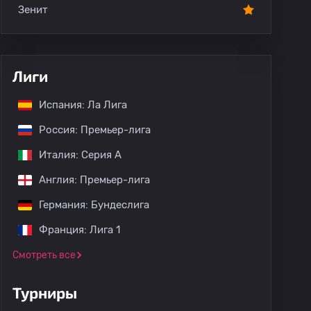
Зенит
Лиги
Испания: Ла Лига
Россия: Премьер-лига
Италия: Серия А
Англия: Премьер-лига
Германия: Бундеслига
Франция: Лига 1
Смотреть все
Турниры