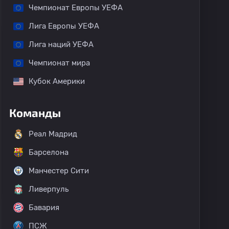
Чемпионат Европы УЕФА
Лига Европы УЕФА
Лига наций УЕФА
Чемпионат мира
Кубок Америки
Команды
Реал Мадрид
Барселона
иэйт Лига
Манчестер Сити
Ливерпуль
Бавария
ПСЖ