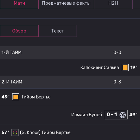
Матч
Предматчевые факты
Н2Н
Обзор
Текст
1-Й ТАЙМ
0-0
Капокиенг Сильва
19 '
2-Й ТАЙМ
0-3
49 '
Гийом Бертье
0 - 1
Исмаил Бунеб
49 '
57 '
(G. Khous)
Гийом Бертье