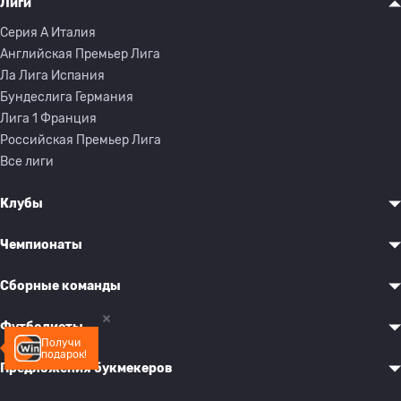
Лиги
Серия A Италия
Английская Премьер Лига
Ла Лига Испания
Бундеслига Германия
Лига 1 Франция
Российская Премьер Лига
Все лиги
Клубы
Чемпионаты
Сборные команды
Футболисты
Получи
подарок!
Предложения букмекеров