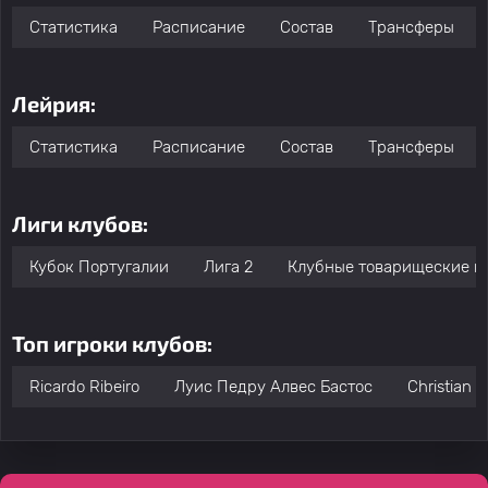
Статистика
Расписание
Состав
Трансферы
Лейрия:
Статистика
Расписание
Состав
Трансферы
Лиги клубов:
Кубок Португалии
Лига 2
Клубные товарищеские м
Топ игроки клубов:
Ricardo Ribeiro
Луис Педру Алвес Бастос
Christian J