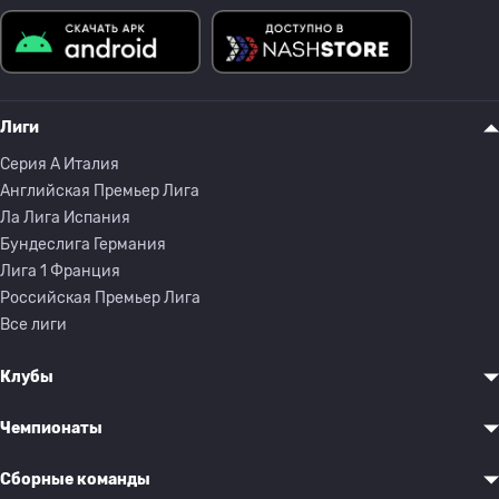
Лиги
Серия A Италия
Английская Премьер Лига
Ла Лига Испания
Бундеслига Германия
Лига 1 Франция
Российская Премьер Лига
Все лиги
Клубы
Чемпионаты
Сборные команды