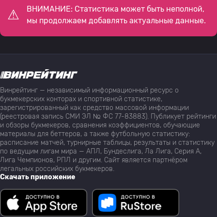
ВНИМАНИЕ: Статистика может быть неполной,
мы продолжаем добавлять актуальные данные.
Винрейтинг — независимый информационный ресурс о
букмекерских конторах и спортивной статистике,
зарегистрированный как средство массовой информации
(реестровая запись СМИ ЭЛ № ФС 77-83883). Публикует рейтинги
и обзоры букмекеров, сравнения коэффициентов, обучающие
материалы для беттеров, а также футбольную статистику:
расписание матчей, турнирные таблицы, результаты и статистику
по ведущим лигам мира — АПЛ, Бундеслига, Ла Лига, Серия А,
Лига Чемпионов, РПЛ и другим. Сайт является партнёром
легальных российских букмекеров.
Скачать приложение