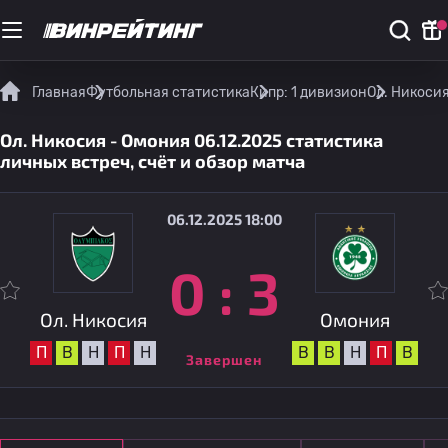
Главная
Футбольная статистика
Кипр: 1 дивизион
Ол. Никосия
Ол. Никосия - Омония 06.12.2025 статистика
личных встреч, счёт и обзор матча
06.12.2025 18:00
0
:
3
Ол. Никосия
Омония
П
В
Н
П
Н
В
В
Н
П
В
Завершен