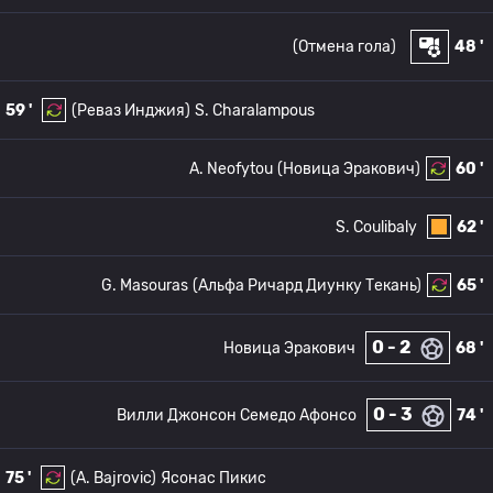
(Отмена гола)
48 '
59 '
(Реваз Инджия)
S. Charalampous
A. Neofytou
(Новица Эракович)
60 '
S. Coulibaly
62 '
G. Masouras
(Альфа Ричард Диунку Текань)
65 '
0 - 2
Новица Эракович
68 '
0 - 3
Вилли Джонсон Семедо Афонсо
74 '
75 '
(A. Bajrovic)
Ясонас Пикис