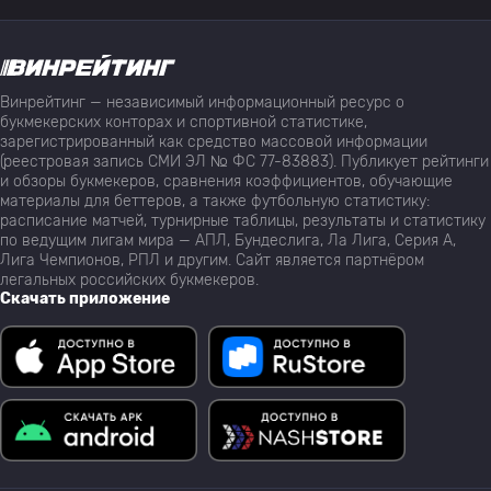
Винрейтинг — независимый информационный ресурс о
букмекерских конторах и спортивной статистике,
зарегистрированный как средство массовой информации
(реестровая запись СМИ ЭЛ № ФС 77-83883). Публикует рейтинги
и обзоры букмекеров, сравнения коэффициентов, обучающие
материалы для беттеров, а также футбольную статистику:
расписание матчей, турнирные таблицы, результаты и статистику
по ведущим лигам мира — АПЛ, Бундеслига, Ла Лига, Серия А,
Лига Чемпионов, РПЛ и другим. Сайт является партнёром
легальных российских букмекеров.
Скачать приложение