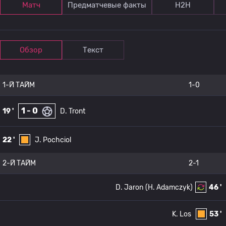
Матч
Предматчевые факты
Н2Н
Обзор
Текст
1-Й ТАЙМ
1-0
1 - 0
19 '
D. Tront
22 '
J. Pochciol
2-Й ТАЙМ
2-1
D. Jaron
(H. Adamczyk)
46 '
K. Los
53 '