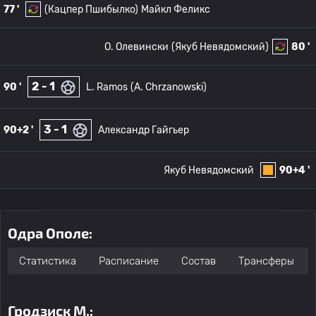
77 '
(Кацпер Пшибылко)
Майкл Феликс
O. Олевински
(Якуб Невядомский)
80 '
2 - 1
90 '
L. Ramos
(A. Chrzanowski)
3 - 1
90+2 '
Александр Гайгьер
Якуб Невядомский
90+4 '
Одра Ополе:
Статистика
Расписание
Состав
Трансферы
Гродзиск М.: