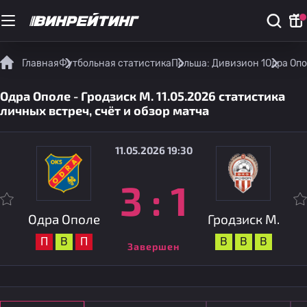
Главная
Футбольная статистика
Польша: Дивизион 1
Одра Опо
Одра Ополе - Гродзиск М. 11.05.2026 статистика
личных встреч, счёт и обзор матча
11.05.2026 19:30
3
:
1
Одра Ополе
Гродзиск М.
П
В
П
В
В
В
Завершен