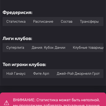
Фредерисия:
Статистика
Расписание
Состав
Трансферы
Лиги клубов:
Суперлига
Дания: Кубок Дании
Клубные товарищес
Топ игроки клубов:
Ной Ганаус
Фите Арп
Джей-Рой Джорнелл Грот
ВНИМАНИЕ: Статистика может быть неполной,
мы продолжаем добавлять актуальные данные.