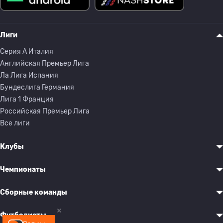
Лиги
Серия A Италия
Английская Премьер Лига
Ла Лига Испания
Бундеслига Германия
Лига 1 Франция
Российская Премьер Лига
Все лиги
Клубы
Чемпионаты
Сборные команды
Футболисты