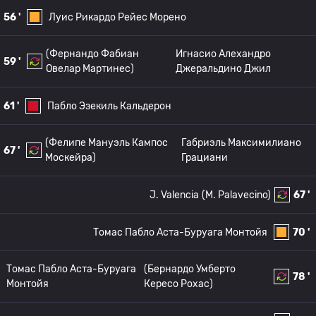
56 '
Луис Рикардо Рейес Морено
(Фернандо Фабиан
Игнасио Алехандро
59 '
Овелар Мартинес)
Джеральдино Джил
61 '
Пабло Эзекиль Кальдерон
(Фелипе Мануэль Кампос
Габриэль Максимилиано
67 '
Москейра)
Грациани
J. Valencia
(M. Palavecino)
67 '
Томас Пабло Аста-Буруага Монтойя
70 '
Томас Пабло Аста-Буруага
(Бернардо Умберто
78 '
Монтойя
Кересо Рохас)