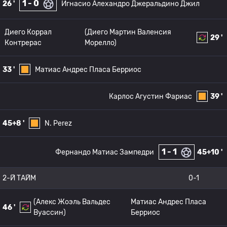
1 - 0
26 '
Игнасио Алехандро Джеральдино Джил
Диего Коррал
(Диего Мартин Валенсия
29 '
Контрерас
Морелло)
33 '
Матиас Андрес Пласа Берриос
Карлос Агустин Фариас
39 '
45+8 '
N. Perez
1 - 1
Фернандо Матиас Зампедри
45+10 '
2-Й ТАЙМ
0-1
(Алекс Жоэль Вальдес
Матиас Андрес Пласа
46 '
Вуассин)
Берриос