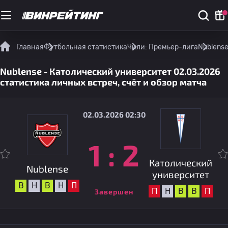
Главная
Футбольная статистика
Чили: Премьер-лига
Nublense
Nublense - Католический университет 02.03.2026
статистика личных встреч, счёт и обзор матча
02.03.2026 02:30
1
:
2
Католический
Nublense
университет
В
Н
В
Н
П
П
Н
В
В
П
Завершен