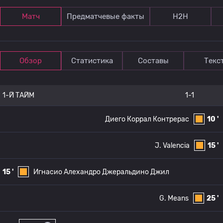
Матч
Предматчевые факты
Н2Н
Обзор
Статистика
Составы
Текс
1-Й ТАЙМ
1-1
Диего Коррал Контрерас
10 '
J. Valencia
15 '
15 '
Игнасио Алехандро Джеральдино Джил
G. Means
25 '