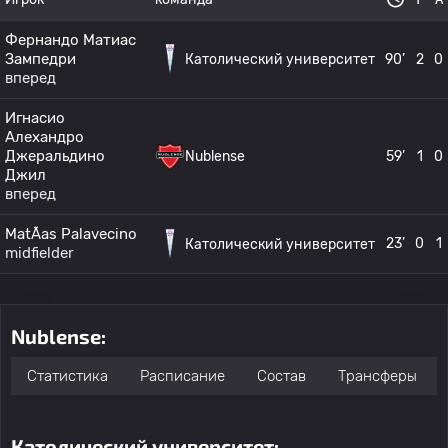
Фернандо Матиас
Зампедри
Католический университет
90’
2
0
вперед
Игнасио
Алехандро
Джеральдино
Nublense
59’
1
0
Джил
вперед
MatÃ­as Palavecino
23’
0
1
Католический университет
midfielder
Nublense:
Статистика
Расписание
Состав
Трансферы
Католический университет: