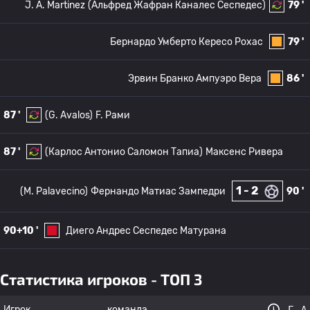
J. A. Martinez
(Альфред Жафран Каналес Сеспедес)
79 '
Бернардо Умберто Кересо Рохас
79 '
Эрвин Бранко Ампуэро Вера
86 '
87 '
(G. Avalos)
F. Рами
87 '
(Карлос Антонио Саломон Тапиа)
Максенс Ривера
1 - 2
(M. Palavecino)
Фернандо Матиас Зампедри
90 '
90+10 '
Диего Андрес Сеспедес Матурана
Статистика игроков - ТОП 3
Игрок
команда
Г
А