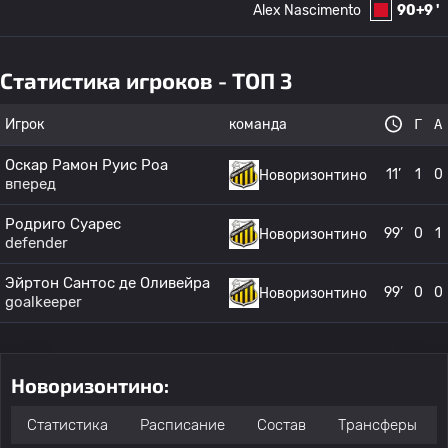
Alex Nascimento
90+9 '
Статистика игроков - ТОП 3
Игрок
команда
Г
А
Оскар Рамон Руис Роа
11’
1
0
Новоризонтино
вперед
Родриго Суарес
99’
0
1
Новоризонтино
defender
Эйртон Сантос де Оливейра
99’
0
0
Новоризонтино
goalkeeper
Новоризонтино:
Статистика
Расписание
Состав
Трансферы