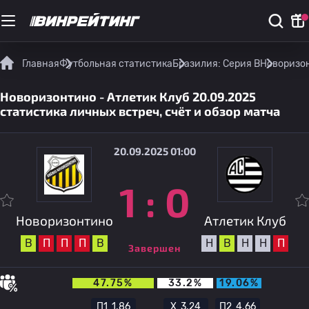
Главная
Футбольная статистика
Бразилия: Серия B
Новоризон
Новоризонтино - Атлетик Клуб 20.09.2025
статистика личных встреч, счёт и обзор матча
20.09.2025 01:00
1
:
0
Новоризонтино
Атлетик Клуб
В
П
П
П
В
Н
В
Н
Н
П
Завершен
47.75%
33.2%
19.06%
П1
1.86
Х
3.24
П2
4.66