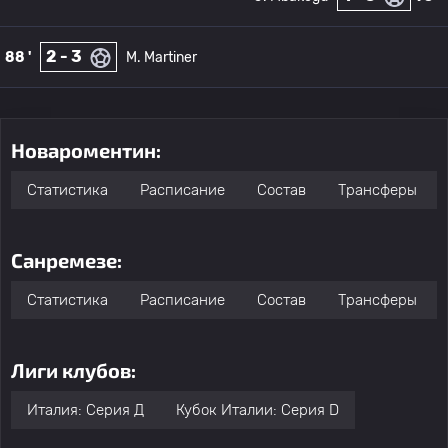
2 - 3
88 '
M. Martiner
Новароментин:
Статистика
Расписание
Состав
Трансферы
Санремезе:
Статистика
Расписание
Состав
Трансферы
Лиги клубов:
Италия: Серия Д
Кубок Италии: Серия D