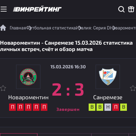
Главная
Футбольная статистика
Италия: Серия D
Новароменти
Новароментин - Санремезе 15.03.2026 статистика
личных встреч, счёт и обзор матча
15.03.2026 16:30
2
:
3
Новароментин
Санремезе
П
П
П
П
П
В
В
Н
П
В
Завершен