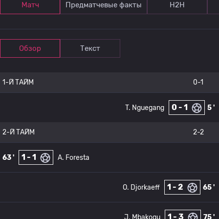
Матч
Предматчевые факты
Н2Н
Обзор
Текст
1-Й ТАЙМ
0-1
0 - 1
T. Nguegang
5 '
2-Й ТАЙМ
2-2
1 - 1
63 '
A. Foresta
1 - 2
O. Djorkaeff
65 '
1 - 3
J. Mbakogu
75 '