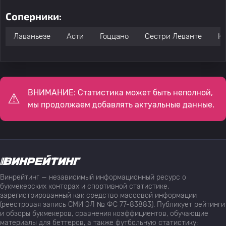
Соперники:
Лаваньезе
Асти
Гоццано
Сестри Леванте
К
ВНИМАНИЕ: Статистика может быть неполной,
мы продолжаем добавлять актуальные данные.
Винрейтинг — независимый информационный ресурс о
букмекерских конторах и спортивной статистике,
зарегистрированный как средство массовой информации
(реестровая запись СМИ ЭЛ № ФС 77-83883). Публикует рейтинги
и обзоры букмекеров, сравнения коэффициентов, обучающие
материалы для беттеров, а также футбольную статистику: