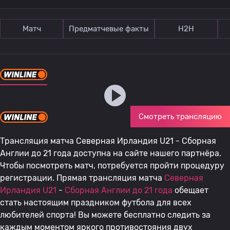
Матч
Предматчевые факты
Н2Н
Смотреть трансляцию
Трансляция матча Северная Ирландия U21 - Сборная
Англии до 21 года доступна на сайте нашего партнёра.
Чтобы посмотреть матч, потребуется пройти процедуру
регистрации. Прямая трансляция матча
Северная
Ирландия U21
-
Сборная Англии до 21 года
обещает
стать настоящим праздником футбола для всех
любителей спорта! Вы можете бесплатно следить за
каждым моментом яркого противостояния двух