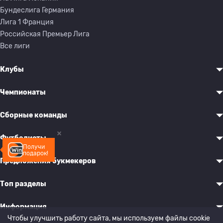
Бундеслига Германия
Лига 1 Франция
Российская Премьер Лига
Все лиги
Клубы
Чемпионаты
Сборные команды
Футболисты
Получи
подарок!
Предложения букмекеров
Топ разделы
Информация
Чтобы улучшить работу сайта, мы используем файлы cookie