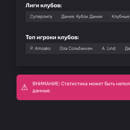
Лиги клубов:
Суперлига
Дания: Кубок Дании
Клубные
Топ игроки клубов:
P. Amoako
Ола Сольбаккен
A. Lind
Да
ВНИМАНИЕ: Статистика может быть непол
данные.