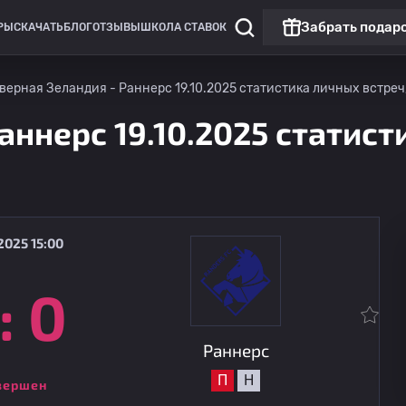
Забрать подар
РЫ
СКАЧАТЬ
БЛОГ
ОТЗЫВЫ
ШКОЛА СТАВОК
верная Зеландия - Раннерс 19.10.2025 статистика личных встреч,
аннерс 19.10.2025 статист
.2025 15:00
:
0
Суперлига
Матч дня
Раннерс
09.08
17:00
Лингбю
Раннерс
П
Н
вершен