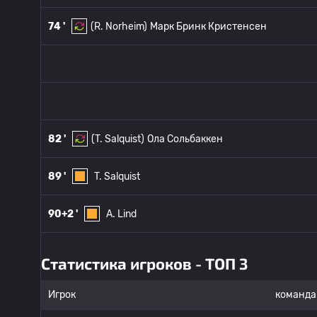
74 '
(R. Norheim)
Марк Бринк Кристенсен
82 '
(T. Salquist)
Ола Сольбаккен
89 '
T. Salquist
90+2 '
A. Lind
Статистика игроков - ТОП 3
Игрок
команда