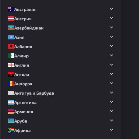
Австралия
Австрия
Азербайджан
Азия
Албания
Алжир
Англия
Ангола
Андорра
Антигуа и Барбуда
Аргентина
Армения
Аруба
Африка