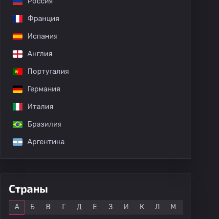
Россия
Франция
Испания
Англия
Португалия
Германия
Италия
Бразилия
Аргентина
Страны
Все
А
Б
В
Г
Д
Е
З
И
К
Л
М
Н
О