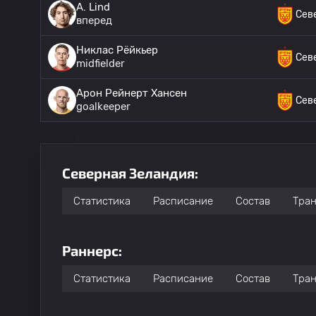
A. Lind
Сев
вперед
Никлас Рёйкьер
Сев
midfielder
Арон Рейнерт Хансен
Сев
goalkeeper
Северная Зеландия:
Статистика
Расписание
Состав
Тра
Раннерс:
Статистика
Расписание
Состав
Тра