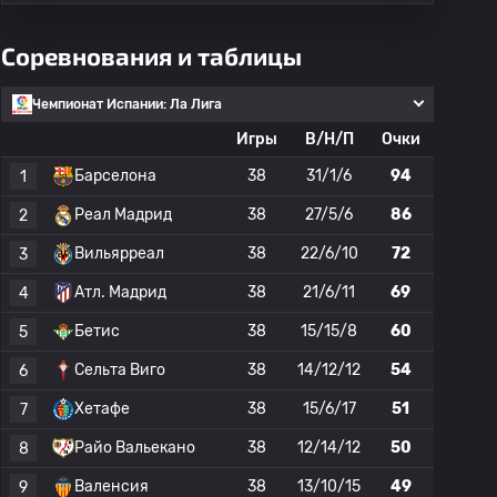
Соревнования и таблицы
Чемпионат Испании: Ла Лига
Игры
В/Н/П
Очки
Барселона
38
31/1/6
94
1
Реал Мадрид
38
27/5/6
86
2
Вильярреал
38
22/6/10
72
3
Атл. Мадрид
38
21/6/11
69
4
Бетис
38
15/15/8
60
5
Сельта Виго
38
14/12/12
54
6
Хетафе
38
15/6/17
51
7
Райо Вальекано
38
12/14/12
50
8
Валенсия
38
13/10/15
49
9