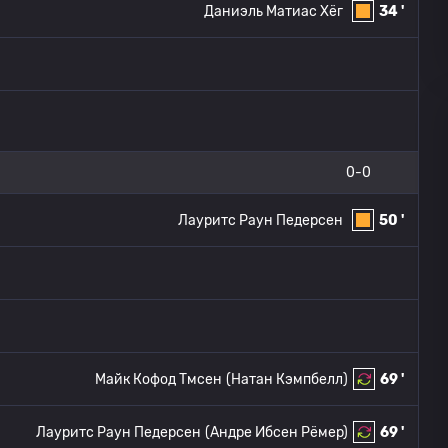
Даниэль Матиас Хёг
34 '
0-0
Лауритс Раун Педерсен
50 '
Майк Кофод Тмсен
(Натан Кэмпбелл)
69 '
Лауритс Раун Педерсен
(Андре Ибсен Рёмер)
69 '