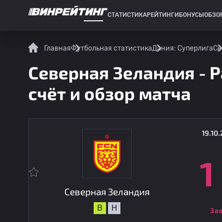
СТАТИСТИКА
РЕЙТИНГИ
БОНУСЫ
ОБЗО
СПОРТИВНАЯ СТАТИСТИКА
Главная
Футбольная статистика
Дания: Суперлига
Се
Северная Зеландия - Р
счёт и обзор матча
19.10
1
Северная Зеландия
В
Н
За