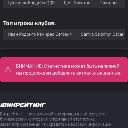
Централь Кордоба СДЭ
Деп. Риестра
Платенсе
Топ игроки клубов:
Иван Родриго Рамирес Сеговия
Camilo Salomon Oscar
ВНИМАНИЕ: Статистика может быть неполной,
мы продолжаем добавлять актуальные данные.
Винрейтинг — независимый информационный ресурс о
букмекерских конторах и спортивной статистике,
зарегистрированный как средство массовой информации