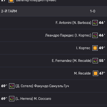
21 '
Вальтер Клаудио Нуньес
2-Й ТАЙМ
1-0
F. Antonini
(N. Barboza)
46 '
Леандро Паредес
(I. Кортес)
46 '
I. Кортес
49 '
E. Fernandez
(M. Recalde)
55 '
M. Recalde
67 '
69 '
(Д. Сотело)
Факундо Самуэль Гуч
69 '
(L. Herrera)
M. Coccaro