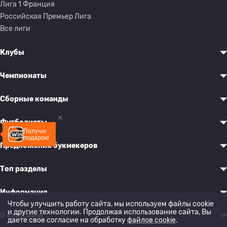
Лига 1 Франция
Российская Премьер Лига
Все лиги
Клубы
Чемпионаты
Сборные команды
Футболисты
Получи
подарок!
Предложения букмекеров
Топ разделы
Информация
Чтобы улучшить работу сайта, мы используем файлы cookie
и другие технологии. Продолжая использование сайта, Вы
О компании
даете свое согласие на обработку
файлов cookie
.