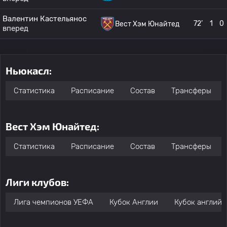
Валентин Кастельянос
72’
1
0
Вест Хэм Юнайтед
вперед
Ньюкасл:
Статистика
Расписание
Состав
Трансферы
Вест Хэм Юнайтед:
Статистика
Расписание
Состав
Трансферы
Лиги клубов:
Лига чемпионов УЕФА
Кубок Англии
Кубок английс