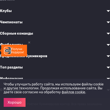
Клубы
Чемпионаты
Сборные команды
Футболисты
Получи
подарок!
Предложения букмекеров
Топ разделы
Информация
Чтобы улучшить работу сайта, мы используем файлы cookie
и другие технологии. Продолжая использование сайта, Вы
О компании
даете свое согласие на обработку
файлов cookie
.
Хорошо
© 2022-2026 Рейтинг букмекерских контор. Все права защищены.