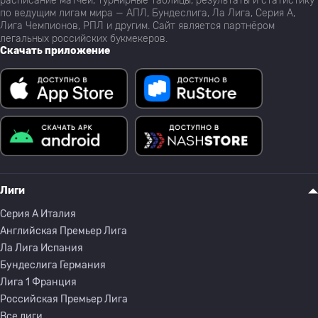
расписание матчей, турнирные таблицы, результаты и статистику
по ведущим лигам мира — АПЛ, Бундеслига, Ла Лига, Серия А,
Лига Чемпионов, РПЛ и другим. Сайт является партнёром
легальных российских букмекеров.
Скачать приложение
Лиги
Серия A Италия
Английская Премьер Лига
Ла Лига Испания
Бундеслига Германия
Лига 1 Франция
Российская Премьер Лига
Все лиги