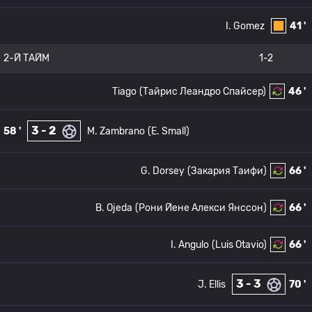
I. Gomez
41 '
2-Й ТАЙМ
1-2
Tiago
(Тайрис Леандро Спайсер)
46 '
3 - 2
58 '
M. Zambrano
(E. Small)
G. Dorsey
(Закария Таифи)
66 '
B. Ojeda
(Рони Йене Алекси Янссон)
66 '
I. Angulo
(Luis Otavio)
66 '
3 - 3
J. Ellis
70 '