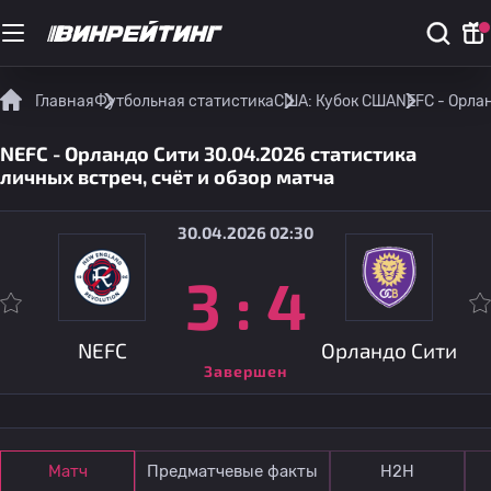
Главная
Футбольная статистика
США: Кубок США
NEFC - Орлан
NEFC - Орландо Сити 30.04.2026 статистика
личных встреч, счёт и обзор матча
30.04.2026 02:30
3
:
4
NEFC
Орландо Сити
Завершен
Матч
Предматчевые факты
Н2Н