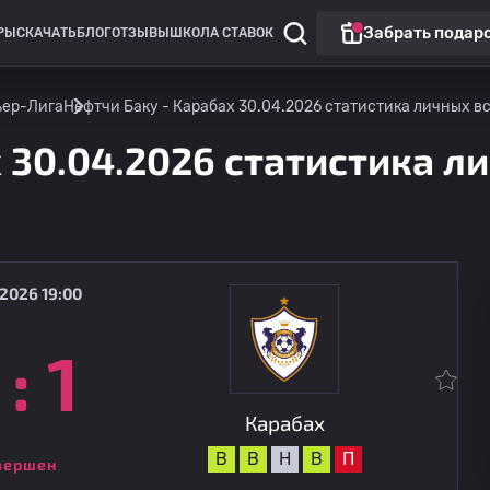
Забрать подар
РЫ
СКАЧАТЬ
БЛОГ
ОТЗЫВЫ
ШКОЛА СТАВОК
ьер-Лига
Нефтчи Баку - Карабах 30.04.2026 статистика личных вс
 30.04.2026 статистика ли
2026 19:00
:
1
Премьер-Лига
Карабах
15.08
18:00
Шамахи
Карабах
В
В
Н
В
П
вершен