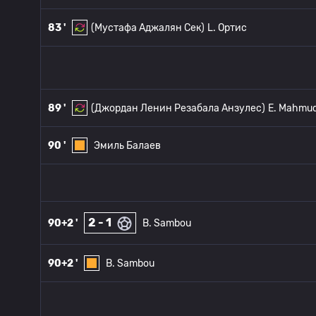
83 '
(Мустафа Аджалян Сек)
L. Ортис
89 '
(Джордан Ленин Резабала Анзулес)
E. Mahmu
90 '
Эмиль Балаев
2 - 1
90+2 '
B. Sambou
90+2 '
B. Sambou