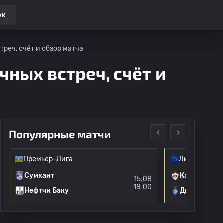
ок
треч, счёт и обзор матча
чных встреч, счёт и
Популярные матчи
Премьер-Лига
Лига конфе
Сумкаит
Карабах
15.08
18:00
Нефтчи Баку
Динамо Кие