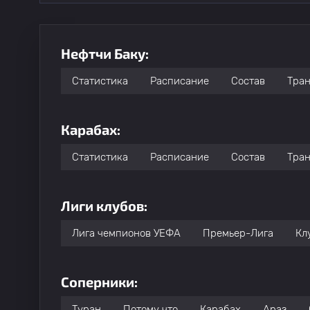
Нефтчи Баку:
Статистика
Расписание
Состав
Тра
Карабах:
Статистика
Расписание
Состав
Тра
Лиги клубов:
Лига чемпионов УЕФА
Премьер-Лига
Кл
Соперники:
Туран
Потому что
Карабах
Араз