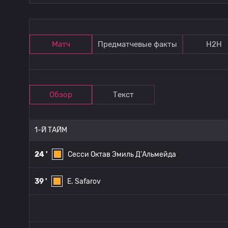
Матч
Предматчевые факты
Н2Н
Обзор
Текст
1-Й ТАЙМ
24 '
Сесси Октав Эмиль Д'Альмейда
39 '
E. Safarov