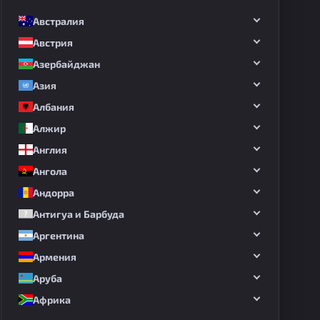
Австралия
Австрия
Азербайджан
Азия
Албания
Алжир
Англия
Ангола
Андорра
Антигуа и Барбуда
Аргентина
Армения
Аруба
Африка