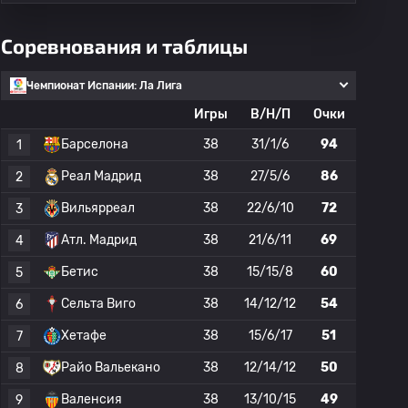
Соревнования и таблицы
Чемпионат Испании: Ла Лига
Игры
В/Н/П
Очки
Барселона
38
31/1/6
94
1
Реал Мадрид
38
27/5/6
86
2
Вильярреал
38
22/6/10
72
3
Атл. Мадрид
38
21/6/11
69
4
Бетис
38
15/15/8
60
5
Сельта Виго
38
14/12/12
54
6
Хетафе
38
15/6/17
51
7
Райо Вальекано
38
12/14/12
50
8
Валенсия
38
13/10/15
49
9