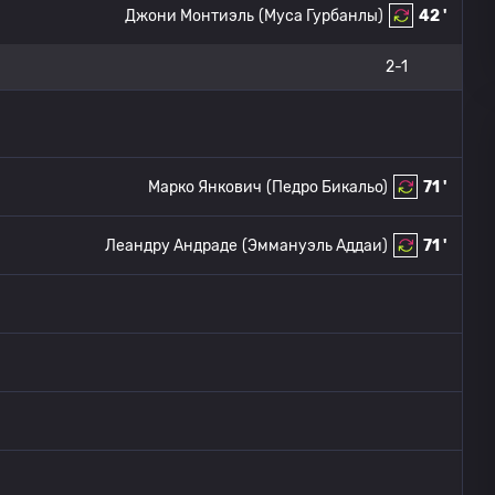
Джони Монтиэль
(Муса Гурбанлы)
42 '
2-1
Марко Янкович
(Педро Бикальо)
71 '
Леандру Андраде
(Эммануэль Аддаи)
71 '