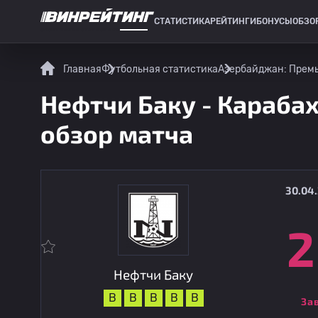
СТАТИСТИКА
РЕЙТИНГИ
БОНУСЫ
ОБЗО
СПОРТИВНАЯ СТАТИСТИКА
Главная
Футбольная статистика
Азербайджан: Прем
Нефтчи Баку - Карабах
обзор матча
30.04.
2
Нефтчи Баку
В
В
В
В
В
За