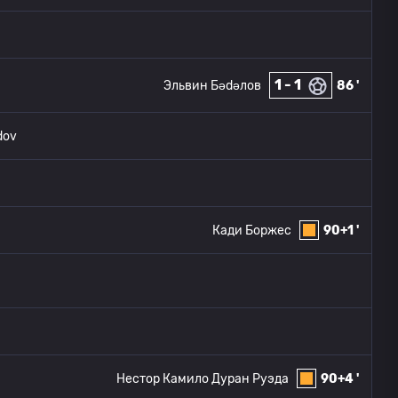
1 - 1
Эльвин Бədəлов
86 '
dov
Кади Боржес
90+1 '
Нестор Камило Дуран Руэда
90+4 '