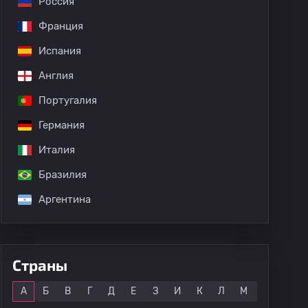
Россия
Франция
Испания
Англия
Португалия
Германия
Италия
Бразилия
Аргентина
Страны
Все
А
Б
В
Г
Д
Е
З
И
К
Л
М
Н
О