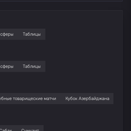
нсферы
Таблицы
нсферы
Таблицы
убные товарищеские матчи
Кубок Азербайджана
Сабах
Сумкаит