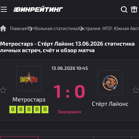
Главная
Футбольная статистика
Австралия: НПЛ: Южная Авс
Метростарз - Стёрт Лайонс 13.06.2026 статистика
личных встреч, счёт и обзор матча
13.06.2026 10:45
1
:
0
Метростарз
Стёрт Лайонс
В
В
В
В
В
Завершен