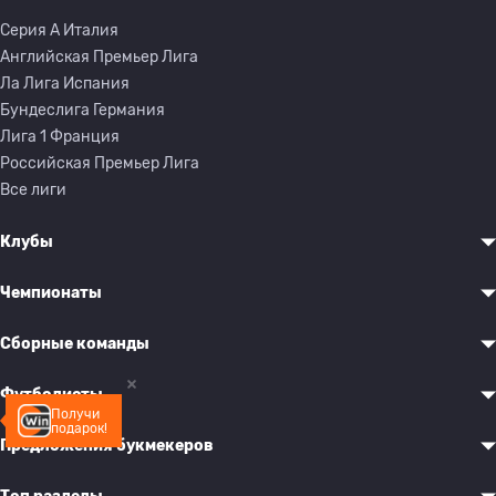
Серия A Италия
Английская Премьер Лига
Ла Лига Испания
Бундеслига Германия
Лига 1 Франция
Российская Премьер Лига
Все лиги
Клубы
Чемпионаты
Сборные команды
Футболисты
Получи
подарок!
Предложения букмекеров