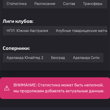
Статистика
Расписание
Состав
Трансферы
Лиги клубов:
НПЛ: Южная Австралия
Клубные товарищеские матчи
Соперники:
Аделаида Юнайтед 2
Београд
Аделаида Сити
ВНИМАНИЕ: Статистика может быть неполной,
мы продолжаем добавлять актуальные данные.