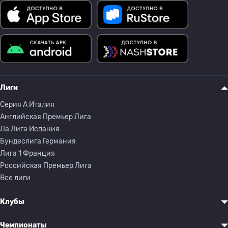
Лиги
Серия A Италия
Английская Премьер Лига
Ла Лига Испания
Бундеслига Германия
Лига 1 Франция
Российская Премьер Лига
Все лиги
Клубы
Чемпионаты