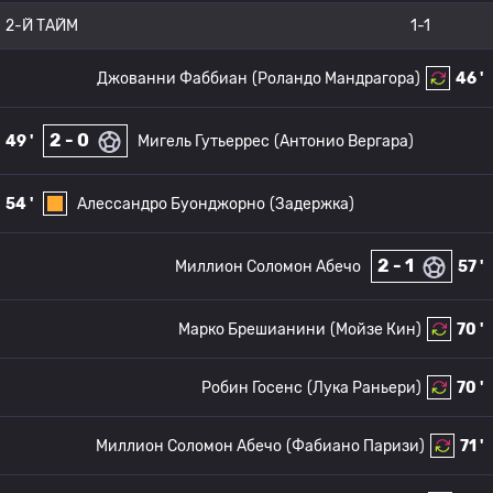
2-Й ТАЙМ
1-1
Джованни Фаббиан
(Роландо Мандрагора)
46 '
2 - 0
49 '
Мигель Гутьеррес
(Антонио Вергара)
54 '
Алессандро Буонджорно
(Задержка)
2 - 1
Миллион Соломон Абечо
57 '
Марко Брешианини
(Мойзе Кин)
70 '
Робин Госенс
(Лука Раньери)
70 '
Миллион Соломон Абечо
(Фабиано Паризи)
71 '