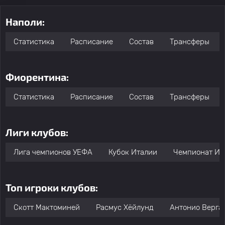
Наполи:
Статистика
Расписание
Состав
Трансферы
Фиорентина:
Статистика
Расписание
Состав
Трансферы
Лиги клубов:
Лига чемпионов УЕФА
Кубок Италии
Чемпионат Ит
Топ игроки клубов:
Скотт Мактоминей
Расмус Хёйлунд
Антонио Верга