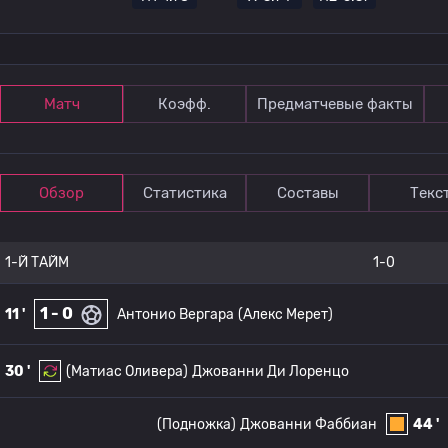
Матч
Коэфф.
Предматчевые факты
Обзор
Статистика
Составы
Текс
1-Й ТАЙМ
1-0
1 - 0
11 '
Антонио Вергара
(Алекс Мерет)
30 '
(Матиас Оливера)
Джованни Ди Лоренцо
(Подножка)
Джованни Фаббиан
44 '