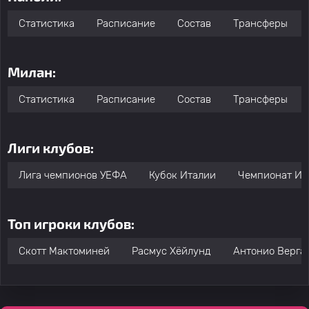
Статистика
Расписание
Состав
Трансферы
Милан:
Статистика
Расписание
Состав
Трансферы
Лиги клубов:
Лига чемпионов УЕФА
Кубок Италии
Чемпионат Ит
Топ игроки клубов:
Скотт Мактоминей
Расмус Хёйлунд
Антонио Верга