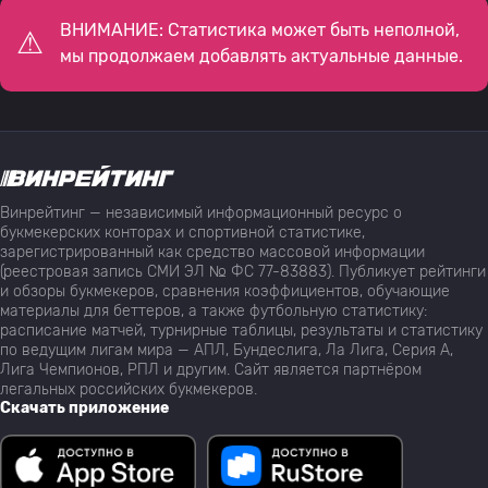
ВНИМАНИЕ: Статистика может быть неполной,
мы продолжаем добавлять актуальные данные.
Винрейтинг — независимый информационный ресурс о
букмекерских конторах и спортивной статистике,
зарегистрированный как средство массовой информации
(реестровая запись СМИ ЭЛ № ФС 77-83883). Публикует рейтинги
и обзоры букмекеров, сравнения коэффициентов, обучающие
материалы для беттеров, а также футбольную статистику:
расписание матчей, турнирные таблицы, результаты и статистику
по ведущим лигам мира — АПЛ, Бундеслига, Ла Лига, Серия А,
Лига Чемпионов, РПЛ и другим. Сайт является партнёром
легальных российских букмекеров.
Скачать приложение