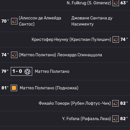
N. Fullkrug
(S. Gimenez)
63 '
(Алиссон де Алмейда
Джоване Сантана ду
70 '
Сантос)
Насименту
Кристофер Нкунку
(Кристиан Пулишич)
74 '
74 '
(Маттео Политано)
Леонардо Спинаццола
1 - 0
79 '
Маттео Политано
81 '
Маттео Политано
(Подножка)
Фикайо Томори
(Рубен Лофтус-Чик)
82 '
Y. Fofana
(Рафаэль Леао)
82 '