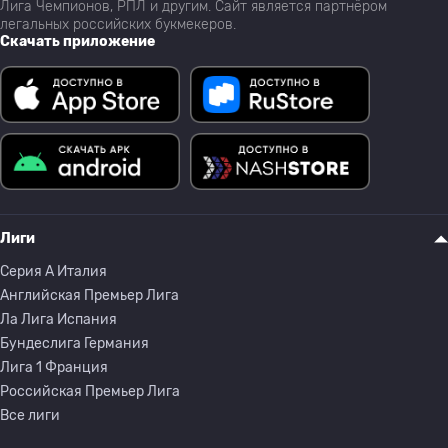
Лига Чемпионов, РПЛ и другим. Сайт является партнёром
легальных российских букмекеров.
Скачать приложение
Лиги
Серия A Италия
Английская Премьер Лига
Ла Лига Испания
Бундеслига Германия
Лига 1 Франция
Российская Премьер Лига
Все лиги