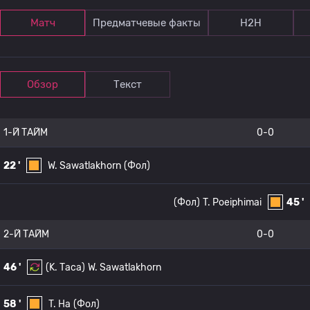
Матч
Предматчевые факты
Н2Н
Обзор
Текст
1-Й ТАЙМ
0-0
22 '
W. Sawatlakhorn
(Фол)
(Фол)
T. Poeiphimai
45 '
2-Й ТАЙМ
0-0
46 '
(K. Таса)
W. Sawatlakhorn
58 '
T. На
(Фол)