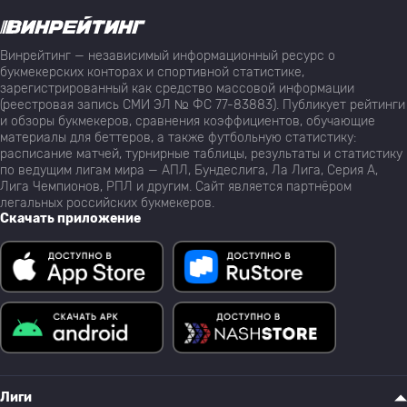
Винрейтинг — независимый информационный ресурс о
букмекерских конторах и спортивной статистике,
зарегистрированный как средство массовой информации
(реестровая запись СМИ ЭЛ № ФС 77-83883). Публикует рейтинги
и обзоры букмекеров, сравнения коэффициентов, обучающие
материалы для беттеров, а также футбольную статистику:
расписание матчей, турнирные таблицы, результаты и статистику
по ведущим лигам мира — АПЛ, Бундеслига, Ла Лига, Серия А,
Лига Чемпионов, РПЛ и другим. Сайт является партнёром
легальных российских букмекеров.
Скачать приложение
Лиги