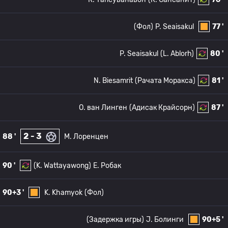
(Фол)
P. Seaisakul
77 '
P. Seaisakul
(L. Ablorh)
80 '
N. Biesamrit
(Рачата Моракса)
81 '
О. ван Линген
(Адисак Крайсорн)
87 '
2 - 3
88 '
M. Лоренцен
90 '
(K. Wattayawong)
E. Робак
90+3 '
K. Khamyok
(Фол)
(Задержка игры)
J. Болинги
90+5 '