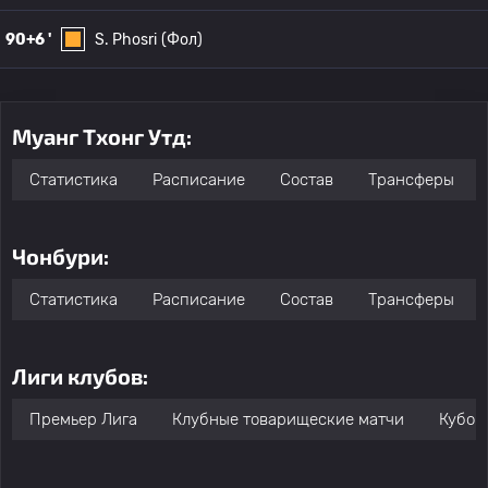
90+6 '
S. Phosri
(Фол)
Муанг Тхонг Утд:
Статистика
Расписание
Состав
Трансферы
Чонбури:
Статистика
Расписание
Состав
Трансферы
Лиги клубов:
Премьер Лига
Клубные товарищеские матчи
Кубок