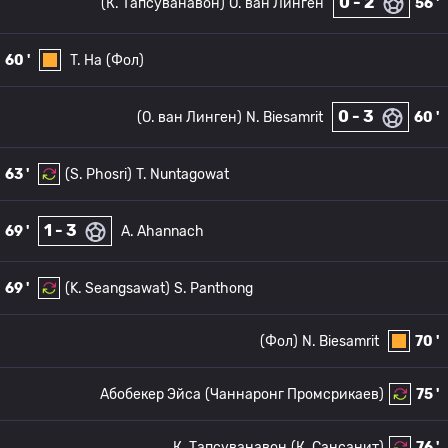
0 - 2
(К. Тапсуванавон)
О. ван Линген
56 '
60 '
T. На
(Фол)
0 - 3
(О. ван Линген)
N. Biesamrit
60 '
63 '
(S. Phosri)
T. Nuntagowat
1 - 3
69 '
A. Ahannach
69 '
(K. Seangsawat)
S. Panthong
(Фол)
N. Biesamrit
70 '
Абобекер Эйса
(Чаннаронг Промсрикаев)
75 '
К. Тапсуванавон
(К. Сансанит)
76 '