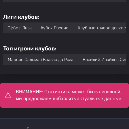
Лиги клубов:
Эфбет-Лига
Кубок России
Клубные товарищеские 
Топ игроки клубов:
Марсио Саломао Бразао да Роза
Василий Ивайлов Сим
ВНИМАНИЕ: Статистика может быть неполной,
мы продолжаем добавлять актуальные данные.