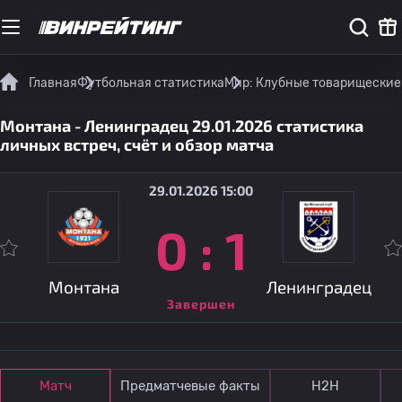
Главная
Футбольная статистика
Мир: Клубные товарищеские
Монтана - Ленинградец 29.01.2026 статистика
личных встреч, счёт и обзор матча
29.01.2026 15:00
0
:
1
Монтана
Ленинградец
Завершен
Матч
Предматчевые факты
Н2Н