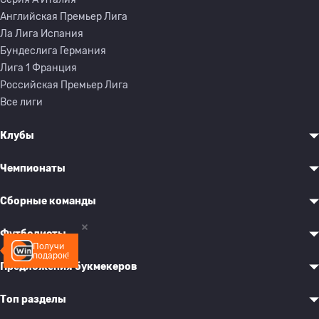
Английская Премьер Лига
Ла Лига Испания
Бундеслига Германия
Лига 1 Франция
Российская Премьер Лига
Все лиги
Клубы
Чемпионаты
Сборные команды
Футболисты
Получи
подарок!
Предложения букмекеров
Топ разделы