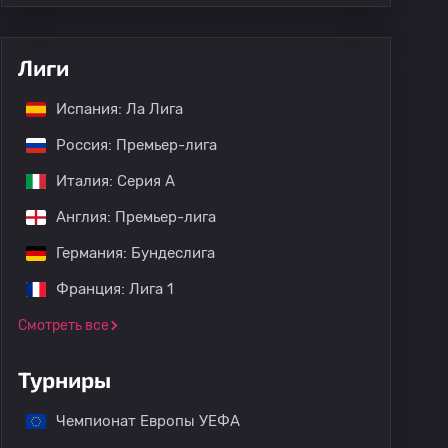
Лиги
Испания: Ла Лига
Россия: Премьер-лига
Италия: Серия А
Англия: Премьер-лига
Германия: Бундеслига
Франция: Лига 1
Смотреть все
Турниры
Чемпионат Европы УЕФА