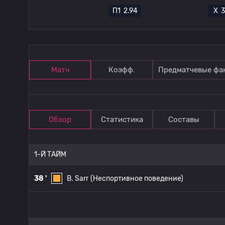
П1
2.94
Х
3
Матч
Коэфф.
Предматчевые фа
Обзор
Статистика
Составы
1-Й ТАЙМ
38 '
B. Sarr
(Неспортивное поведение)