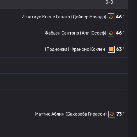
0-0
Игнатиус Кпене Ганаго
(Дейвер Мачадо)
46 '
Фабьен Сантонз
(Али Юссеф)
46 '
(Подножка)
Франсис Коклен
63 '
Маттис Аблин
(Бахереба Гирасси)
73 '