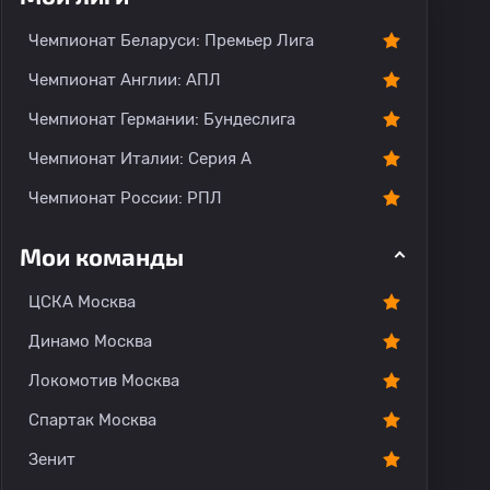
Чемпионат Беларуси: Премьер Лига
Чемпионат Англии: АПЛ
Чемпионат Германии: Бундеслига
рогноз
Комментарии
Чемпионат Италии: Серия А
Чемпионат России: РПЛ
Мои команды
ЦСКА Москва
Динамо Москва
Локомотив Москва
Спартак Москва
Зенит