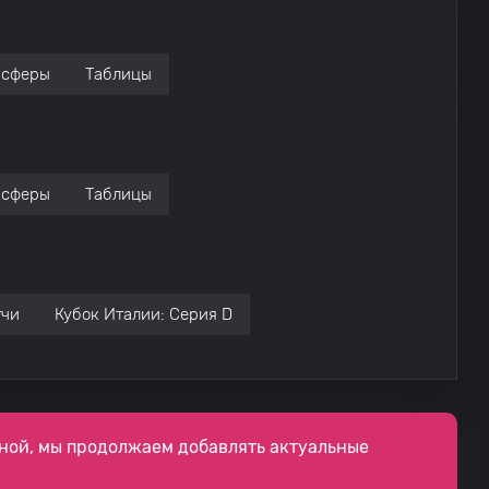
нсферы
Таблицы
нсферы
Таблицы
тчи
Кубок Италии: Серия D
ной, мы продолжаем добавлять актуальные