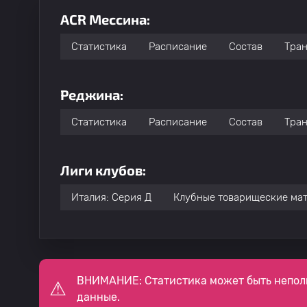
ACR Мессина:
Статистика
Расписание
Состав
Тра
Реджина:
Статистика
Расписание
Состав
Тра
Лиги клубов:
Италия: Серия Д
Клубные товарищеские ма
ВНИМАНИЕ: Статистика может быть непол
данные.