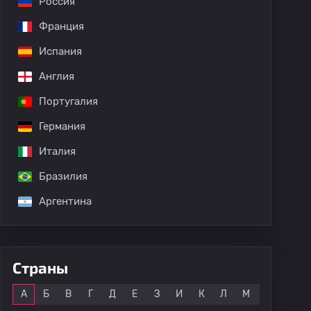
Россия
Франция
Испания
Англия
Португалия
Германия
Италия
Бразилия
Аргентина
Страны
Все
А
Б
В
Г
Д
Е
З
И
К
Л
М
Н
О