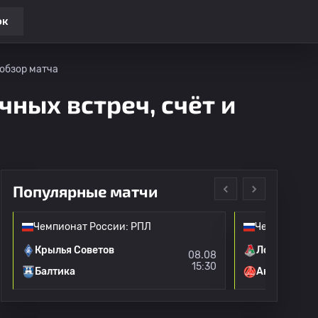
ок
 обзор матча
чных встреч, счёт и
Популярные матчи
Чемпионат России: РПЛ
Чемпионат Р
Крылья Советов
Локомотив 
08.08
15:30
Балтика
Акрон