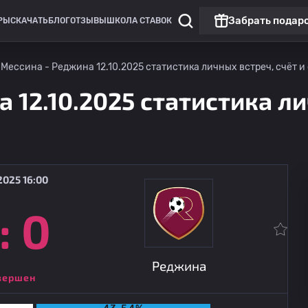
Забрать подар
РЫ
СКАЧАТЬ
БЛОГ
ОТЗЫВЫ
ШКОЛА СТАВОК
 Мессина - Реджина 12.10.2025 статистика личных встреч, счёт и
 12.10.2025 статистика ли
2025 16:00
:
0
Чемпионат России: РПЛ
Матч дня
Динамо Москва
09.08
14:30
Динамо Махачкала
Реджина
вершен