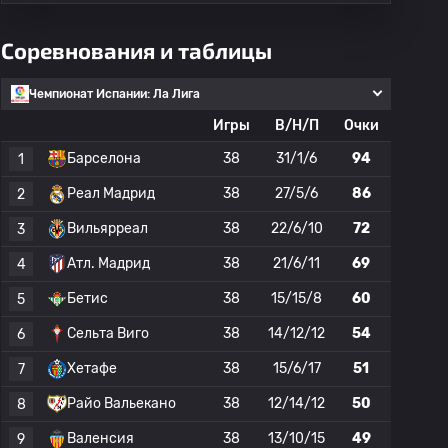
Соревнования и таблицы
Чемпионат Испании: Ла Лига
Игры
В/Н/П
Очки
Барселона
38
31/1/6
94
1
Реал Мадрид
38
27/5/6
86
2
Вильярреал
38
22/6/10
72
3
Атл. Мадрид
38
21/6/11
69
4
Бетис
38
15/15/8
60
5
Сельта Виго
38
14/12/12
54
6
Хетафе
38
15/6/17
51
7
Райо Вальекано
38
12/14/12
50
8
Валенсия
38
13/10/15
49
9