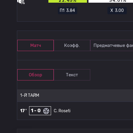
22.45%
34.01%
П1
3.84
Х
3.00
Матч
Коэфф.
Предматчевые фа
Обзор
Текст
1-Й ТАЙМ
1 - 0
17 '
C. Roseti