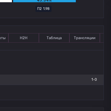
43.54%
П2
1.98
кты
Н2Н
Таблица
Трансляции
П
1-0