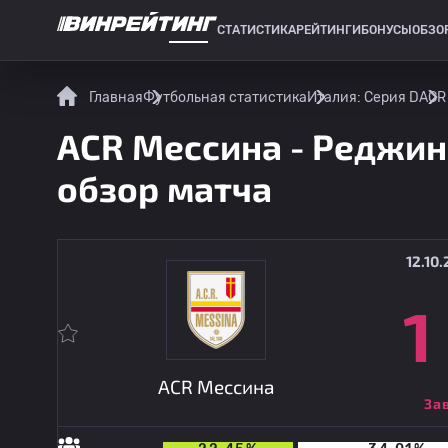
СТАТИСТИКА
РЕЙТИНГИ
БОНУСЫ
ОБЗО
СПОРТИВНАЯ СТАТИСТИКА
Главная
Футбольная статистика
Италия: Серия D
ACR
ACR Мессина - Реджина
обзор матча
12.10.
1
ACR Мессина
За