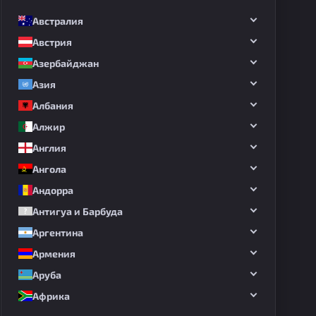
Австралия
Австрия
Азербайджан
Азия
Албания
Алжир
Англия
Ангола
Андорра
Антигуа и Барбуда
Аргентина
Армения
Аруба
Африка