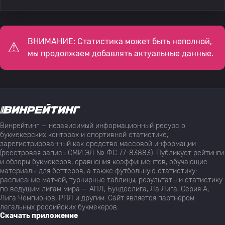
ВНИМАНИЕ: Статистика может быть неполной,
мы продолжаем добавлять актуальные данные.
Винрейтинг — независимый информационный ресурс о
букмекерских конторах и спортивной статистике,
зарегистрированный как средство массовой информации
(реестровая запись СМИ ЭЛ № ФС 77-83883). Публикует рейтинги
и обзоры букмекеров, сравнения коэффициентов, обучающие
материалы для беттеров, а также футбольную статистику:
расписание матчей, турнирные таблицы, результаты и статистику
по ведущим лигам мира — АПЛ, Бундеслига, Ла Лига, Серия А,
Лига Чемпионов, РПЛ и другим. Сайт является партнёром
легальных российских букмекеров.
Скачать приложение