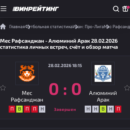
Главная
Футбольная статистика
Иран: Про-Лига
Мес Рафсандж
Мес Рафсанджан - Алюминий Арак 28.02.2026
статистика личных встреч, счёт и обзор матча
28.02.2026 18:15
0
:
0
Мес
Алюминий
Рафсанджан
Арак
П
В
П
П
Н
Н
Н
В
Н
П
Завершен