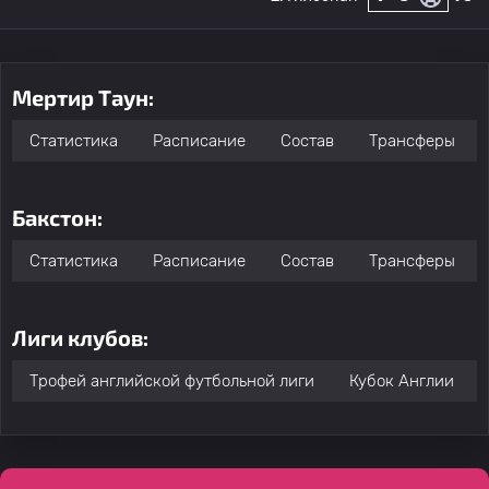
Мертир Таун:
Статистика
Расписание
Состав
Трансферы
Бакстон:
Статистика
Расписание
Состав
Трансферы
Лиги клубов:
Трофей английской футбольной лиги
Кубок Англии