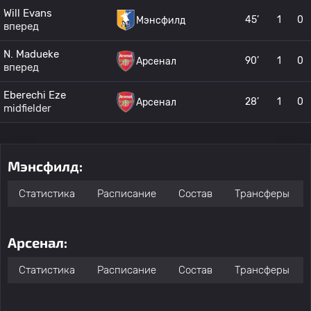
Will Evans
45’
1
0
Мэнсфилд
вперед
N. Madueke
90’
1
0
Арсенал
вперед
Eberechi Eze
28’
1
0
Арсенал
midfielder
Мэнсфилд:
Статистика
Расписание
Состав
Трансферы
Арсенал:
Статистика
Расписание
Состав
Трансферы