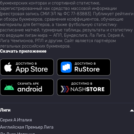
букмекерских конторах и спортивной статистике,
зарегистрированный как средство массовой информации
(реестровая запись СМИ ЭЛ № ФС 77-83883). Публикует рейтинги
и обзоры букмекеров, сравнения коэффициентов, обучающие
материалы для беттеров, а также футбольную статистику:
расписание матчей, турнирные таблицы, результаты и статистику
по ведущим лигам мира — АПЛ, Бундеслига, Ла Лига, Серия А,
Лига Чемпионов, РПЛ и другим. Сайт является партнёром
легальных российских букмекеров.
Скачать приложение
Лиги
Серия A Италия
Английская Премьер Лига