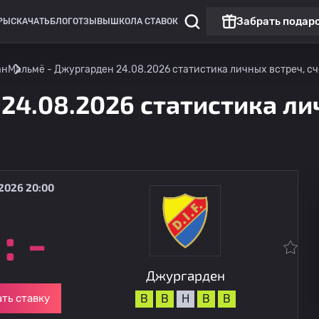
Забрать подар
РЫ
СКАЧАТЬ
БЛОГ
ОТЗЫВЫ
ШКОЛА СТАВОК
ан
Мальмё - Джургарден 24.08.2026 статистика личных встреч, сч
4.08.2026 статистика лич
2026 20:00
:
-
Чемпионат Швеции: Аллсвенскан
Вастерас СК
10.08
20:00
Джургарден
Джургарден
ть ставку
В
В
Н
В
В