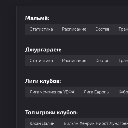
Мальмё:
Статистика
Расписание
Состав
Тра
Джургарден:
Статистика
Расписание
Состав
Тра
Лиги клубов:
Лига чемпионов УЕФА
Лига Европы
Куб
Топ игроки клубов:
Юхан Далин
Вильям Хенрик Нирот Лундгре