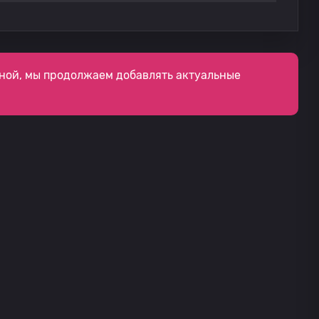
ной, мы продолжаем добавлять актуальные