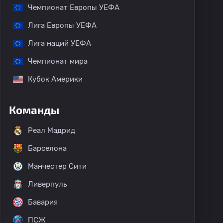
Чемпионат Европы УЕФА
Лига Европы УЕФА
Лига наций УЕФА
Чемпионат мира
Кубок Америки
Команды
Реал Мадрид
Барселона
оварищеские матчи
Манчестер Сити
Ливерпуль
Бавария
Дж. Гаттер
ПСЖ