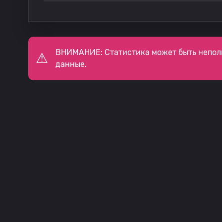
ВНИМАНИЕ: Статистика может быть непол
данные.