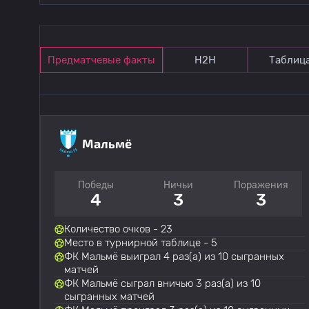
Предматчевые факты
Н2Н
Таблиц
Мальмё
Победы
Ничьи
Поражения
4
3
3
Количество очков - 23
Место в турнирной таблице - 5
ФК Мальмё выиграл 4 раз(а) из 10 сыгранных
матчей
ФК Мальмё сыграл вничью 3 раз(а) из 10
сыгранных матчей