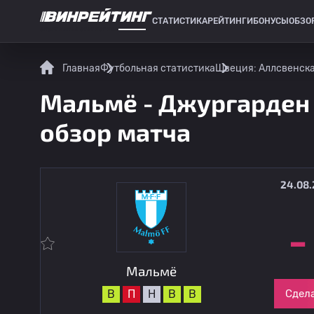
СТАТИСТИКА
РЕЙТИНГИ
БОНУСЫ
ОБЗО
СПОРТИВНАЯ СТАТИСТИКА
Главная
Футбольная статистика
Швеция: Аллсвенск
Мальмё - Джургарден 2
обзор матча
24.08.
-
Мальмё
Сдела
В
П
Н
В
В