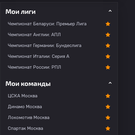
Мои лиги
Чемпионат Беларуси: Премьер Лига
Чемпионат Англии: АПЛ
Чемпионат Германии: Бундеслига
Чемпионат Италии: Серия А
Чемпионат России: РПЛ
Мои команды
ЦСКА Москва
Динамо Москва
Локомотив Москва
Спартак Москва