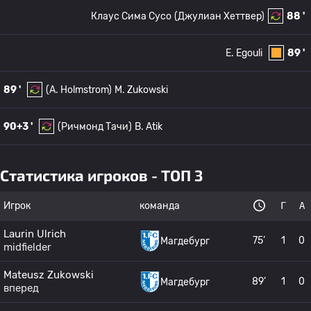
Клаус Сима Сусо
(Джулиан Хеттвер)
88 '
E. Egouli
89 '
89 '
(A. Holmstrom)
M. Zukowski
90+3 '
(Ричмонд Тачи)
B. Atik
Статистика игроков - ТОП 3
Игрок
команда
Г
А
Laurin Ulrich
75’
1
0
Магдебург
midfielder
Mateusz Zukowski
89’
1
0
Магдебург
вперед