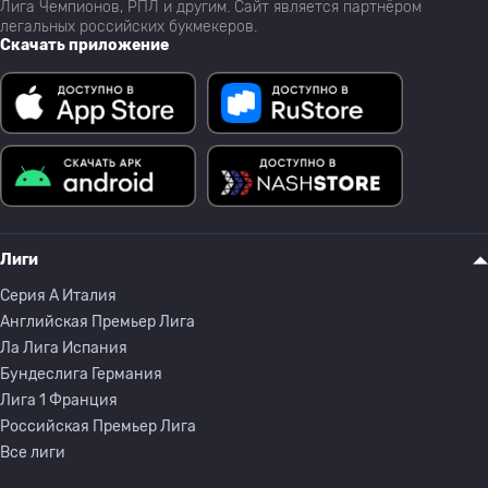
Лига Чемпионов, РПЛ и другим. Сайт является партнёром
легальных российских букмекеров.
Скачать приложение
Лиги
Серия A Италия
Английская Премьер Лига
Ла Лига Испания
Бундеслига Германия
Лига 1 Франция
Российская Премьер Лига
Все лиги