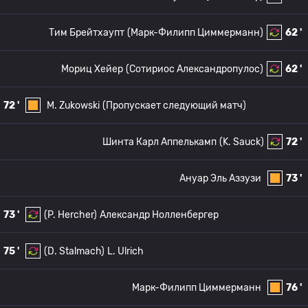
Тим Брейтхаупт
(Марк-Филипп Циммерманн)
62 '
Мориц Хейер
(Сотириос Александропулос)
62 '
72 '
M. Zukowski
(Пропускает следующий матч)
Шинта Карл Аппелькамп
(K. Sauck)
72 '
Ануар Эль Аззузи
73 '
73 '
(P. Hercher)
Александр Нолленбергер
75 '
(D. Stalmach)
L. Ulrich
Марк-Филипп Циммерманн
76 '