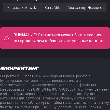
Mateusz Zukowski
Baris Atik
Александр Нолленберг
ВНИМАНИЕ: Статистика может быть неполной,
мы продолжаем добавлять актуальные данные.
Винрейтинг — независимый информационный ресурс о
букмекерских конторах и спортивной статистике,
зарегистрированный как средство массовой информации
(реестровая запись СМИ ЭЛ № ФС 77-83883). Публикует рейтинги
и обзоры букмекеров, сравнения коэффициентов, обучающие
материалы для беттеров, а также футбольную статистику:
расписание матчей, турнирные таблицы, результаты и статистику
по ведущим лигам мира — АПЛ, Бундеслига, Ла Лига, Серия А,