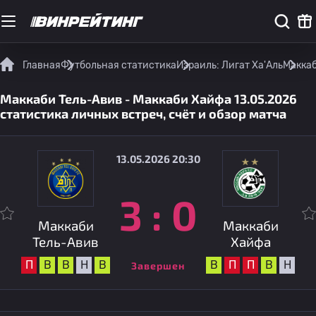
Главная
Футбольная статистика
Израиль: Лигат Ха'Аль
Маккаб
Маккаби Тель-Авив - Маккаби Хайфа 13.05.2026
статистика личных встреч, счёт и обзор матча
13.05.2026 20:30
3
:
0
Маккаби
Маккаби
Тель-Авив
Хайфа
П
В
В
Н
В
В
П
П
В
Н
Завершен