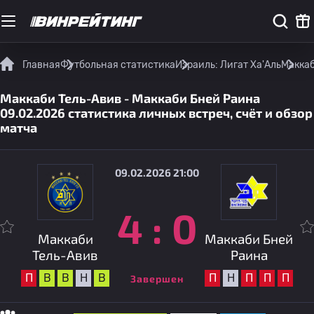
Главная
Футбольная статистика
Израиль: Лигат Ха'Аль
Маккаб
Маккаби Тель-Авив - Маккаби Бней Раина
09.02.2026 статистика личных встреч, счёт и обзор
матча
09.02.2026 21:00
4
:
0
Маккаби
Маккаби Бней
Тель-Авив
Раина
П
В
В
Н
В
П
Н
П
П
П
Завершен