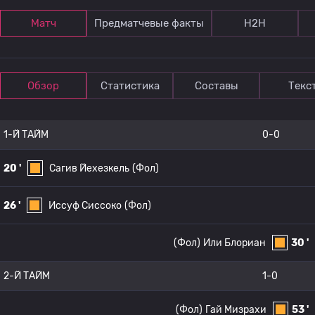
Матч
Предматчевые факты
Н2Н
Обзор
Статистика
Составы
Текс
1-Й ТАЙМ
0-0
20 '
Сагив Йехезкель
(Фол)
26 '
Иссуф Сиссоко
(Фол)
(Фол)
Или Блориан
30 '
2-Й ТАЙМ
1-0
(Фол)
Гай Мизрахи
53 '