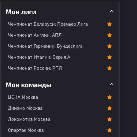
Мои лиги
Чемпионат Беларуси: Премьер Лига
ментарии
Чемпионат Англии: АПЛ
Чемпионат Германии: Бундеслига
Чемпионат Италии: Серия А
Чемпионат России: РПЛ
Мои команды
ЦСКА Москва
Динамо Москва
Локомотив Москва
Спартак Москва