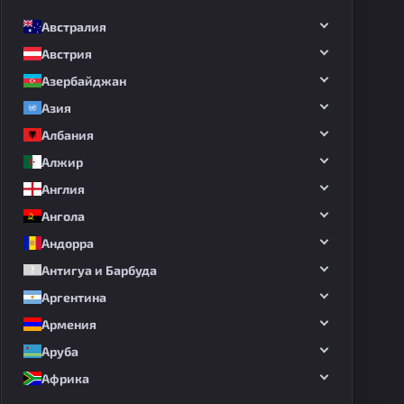
Австралия
Австрия
Азербайджан
Азия
Албания
Алжир
Англия
Ангола
Андорра
Антигуа и Барбуда
Аргентина
Армения
Аруба
Африка