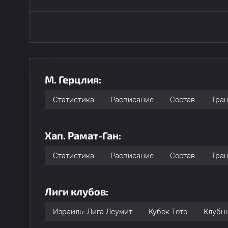
M. Герцлия:
Статистика
Расписание
Состав
Тра
Хап. Рамат-Ган:
Статистика
Расписание
Состав
Тра
Лиги клубов:
Израиль: Лига Леумит
Кубок Тото
Клубн