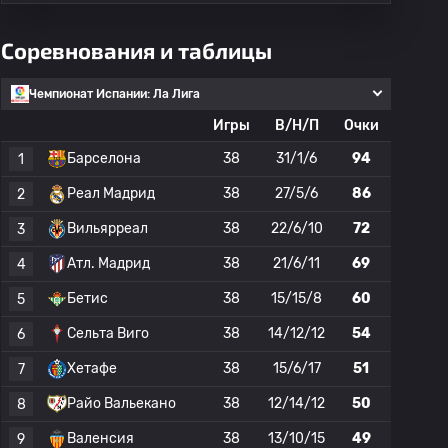
Соревнования и таблицы
Чемпионат Испании: Ла Лига
Игры
В/Н/П
Очки
Барселона
38
31/1/6
94
1
Реал Мадрид
38
27/5/6
86
2
Вильярреал
38
22/6/10
72
3
Атл. Мадрид
38
21/6/11
69
4
Бетис
38
15/15/8
60
5
Сельта Виго
38
14/12/12
54
6
Хетафе
38
15/6/17
51
7
Райо Вальекано
38
12/14/12
50
8
Валенсия
38
13/10/15
49
9