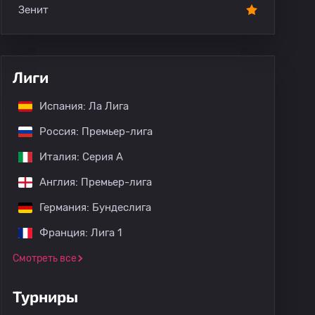
Зенит
Лиги
Испания: Ла Лига
Россия: Премьер-лига
Италия: Серия А
Англия: Премьер-лига
Германия: Бундеслига
Франция: Лига 1
Смотреть все
Турниры