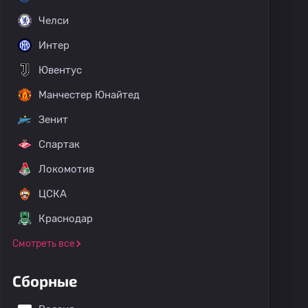
Челси
Интер
Ювентус
Манчестер Юнайтед
Зенит
Спартак
Локомотив
ЦСКА
Краснодар
Смотреть все
Сборные