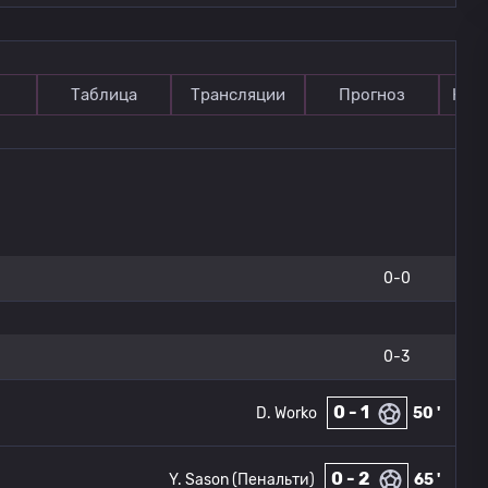
Таблица
Трансляции
Прогноз
Ком
0-0
0-3
0 - 1
D. Worko
50 '
0 - 2
Y. Sason (Пенальти)
65 '