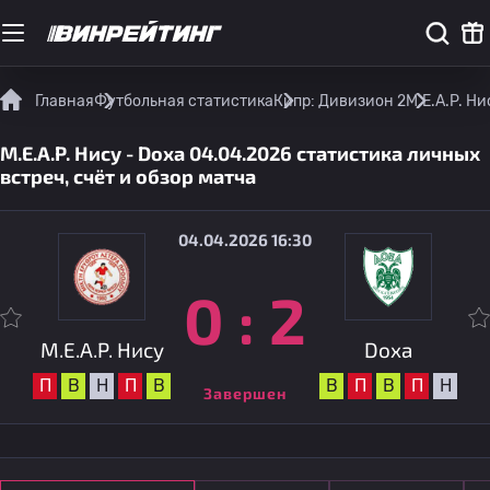
Главная
Футбольная статистика
Кипр: Дивизион 2
M.E.A.P. Н
M.E.A.P. Нису - Doxa 04.04.2026 статистика личных
встреч, счёт и обзор матча
04.04.2026 16:30
0
:
2
M.E.A.P. Нису
Doxa
П
В
Н
П
В
В
П
В
П
Н
Завершен