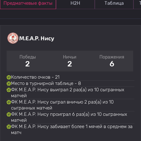
Предматчевые факты
Н2Н
Таблица
M.E.A.P. Нису
Победы
Ничьи
Поражения
2
2
6
Количество очков - 21
Место в турнирной таблице - 8
ФК M.E.A.P. Нису выиграл 2 раз(а) из 10 сыгранных
матчей
ФК M.E.A.P. Нису сыграл вничью 2 раз(а) из 10
сыгранных матчей
ФК M.E.A.P. Нису проиграл 6 раз(а) из 10 сыгранных
матчей
ФК M.E.A.P. Нису забивает более 1 мячей в среднем за
матч