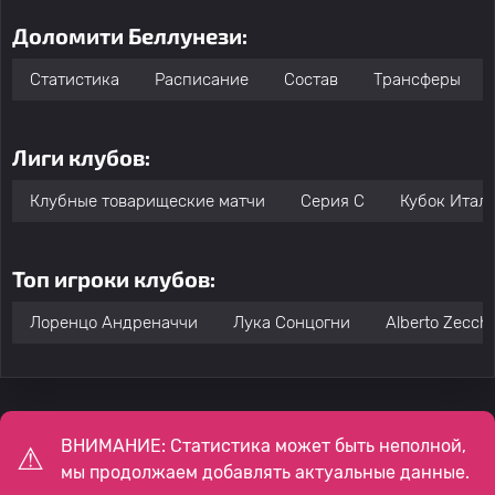
Доломити Беллунези:
Статистика
Расписание
Состав
Трансферы
Лиги клубов:
Клубные товарищеские матчи
Серия C
Кубок Итали
Топ игроки клубов:
Лоренцо Андреначчи
Лука Сонцогни
Alberto Zecchi
ВНИМАНИЕ: Статистика может быть неполной,
мы продолжаем добавлять актуальные данные.