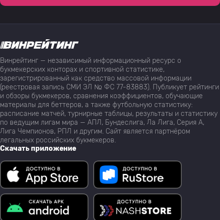
Винрейтинг — независимый информационный ресурс о
букмекерских конторах и спортивной статистике,
зарегистрированный как средство массовой информации
(реестровая запись СМИ ЭЛ № ФС 77-83883). Публикует рейтинги
и обзоры букмекеров, сравнения коэффициентов, обучающие
материалы для беттеров, а также футбольную статистику:
расписание матчей, турнирные таблицы, результаты и статистику
по ведущим лигам мира — АПЛ, Бундеслига, Ла Лига, Серия А,
Лига Чемпионов, РПЛ и другим. Сайт является партнёром
легальных российских букмекеров.
Скачать приложение