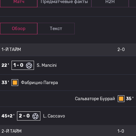
Матч
Предматчевые факты
Н2Н
Обзор
Текст
1-Й ТАЙМ
2-0
1 - 0
22 '
S. Mancini
33 '
Фабрицио Пагера
Сальваторе Буррай
35 '
2 - 0
45+2 '
L. Caccavo
2-Й ТАЙМ
1-0