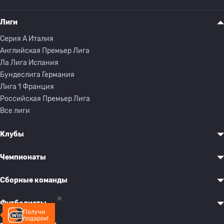
Лиги
Серия A Италия
Английская Премьер Лига
Ла Лига Испания
Бундеслига Германия
Лига 1 Франция
Российская Премьер Лига
Все лиги
Клубы
Чемпионаты
Сборные команды
Футболисты
Получи
подарок!