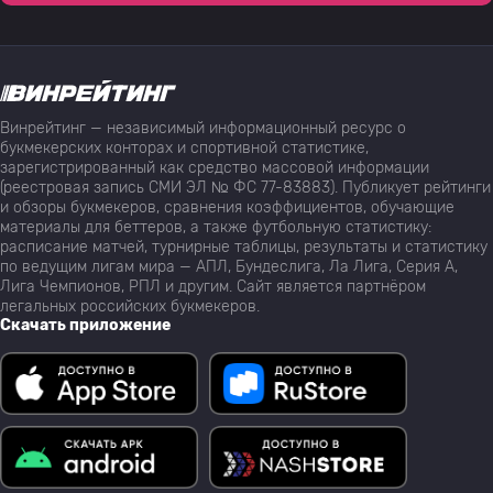
Винрейтинг — независимый информационный ресурс о
букмекерских конторах и спортивной статистике,
зарегистрированный как средство массовой информации
(реестровая запись СМИ ЭЛ № ФС 77-83883). Публикует рейтинги
и обзоры букмекеров, сравнения коэффициентов, обучающие
материалы для беттеров, а также футбольную статистику:
расписание матчей, турнирные таблицы, результаты и статистику
по ведущим лигам мира — АПЛ, Бундеслига, Ла Лига, Серия А,
Лига Чемпионов, РПЛ и другим. Сайт является партнёром
легальных российских букмекеров.
Скачать приложение