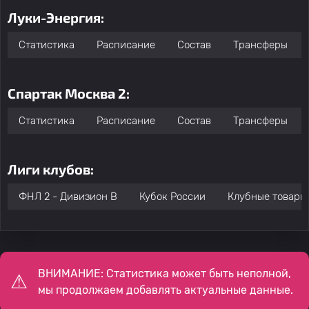
Луки-Энергия:
Статистика
Расписание
Состав
Трансферы
Спартак Москва 2:
Статистика
Расписание
Состав
Трансферы
Лиги клубов:
ФНЛ 2 - Дивизион B
Кубок России
Клубные товари
ВНИМАНИЕ: Статистика может быть неполной,
мы продолжаем добавлять актуальные данные.