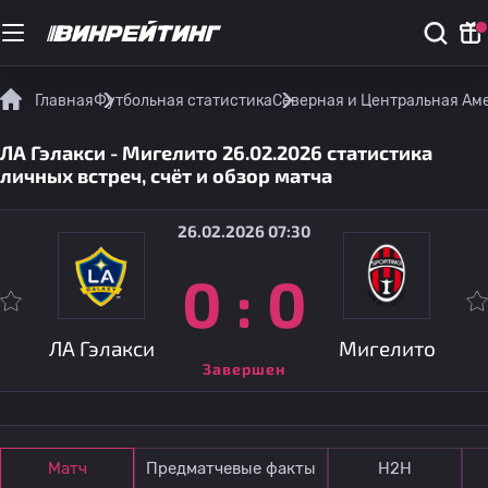
Главная
Футбольная статистика
Северная и Центральная Ам
ЛА Гэлакси - Мигелито 26.02.2026 статистика
личных встреч, счёт и обзор матча
26.02.2026 07:30
0
:
0
ЛА Гэлакси
Мигелито
Завершен
Матч
Предматчевые факты
Н2Н