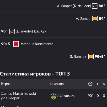
A. Cooper
(R. de Leon)
88 '
A. James
89 '
90 '
(E. Wynder)
Дж. Хук
90+3 '
Matheus Nascimento
S. Ramirez
90+5 '
Статистика игроков - ТОП 3
Игрок
команда
Г
А
James Marcinkowski
90’
0
0
ЛА Гэлакси
goalkeeper