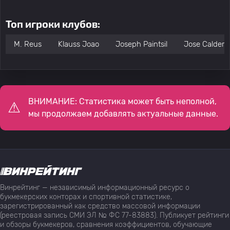
Топ игроки клубов:
M. Reus
Klauss Joao
Joseph Paintsil
Jose Caldero
ВНИМАНИЕ: Статистика может быть неполной,
мы продолжаем добавлять актуальные данные.
Винрейтинг — независимый информационный ресурс о
букмекерских конторах и спортивной статистике,
зарегистрированный как средство массовой информации
(реестровая запись СМИ ЭЛ № ФС 77-83883). Публикует рейтинги
и обзоры букмекеров, сравнения коэффициентов, обучающие