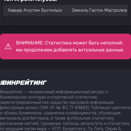
Хавьер Агустин Бустильос
Эзекиль Гастон Мастролиа
ВНИМАНИЕ: Статистика может быть неполной,
мы продолжаем добавлять актуальные данные.
Винрейтинг — независимый информационный ресурс о
букмекерских конторах и спортивной статистике,
зарегистрированный как средство массовой информации
(реестровая запись СМИ ЭЛ № ФС 77-83883). Публикует рейтинги
и обзоры букмекеров, сравнения коэффициентов, обучающие
материалы для беттеров, а также футбольную статистику:
расписание матчей, турнирные таблицы, результаты и статистику
по ведущим лигам мира — АПЛ, Бундеслига, Ла Лига, Серия А,