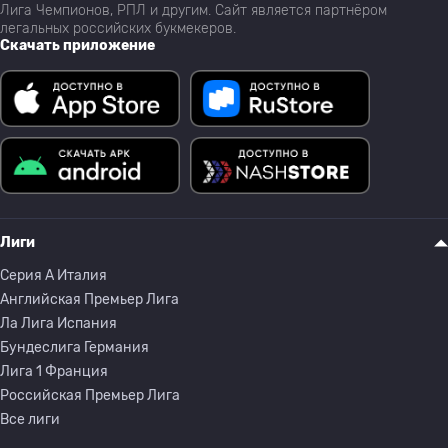
Лига Чемпионов, РПЛ и другим. Сайт является партнёром
легальных российских букмекеров.
Скачать приложение
Лиги
Серия A Италия
Английская Премьер Лига
Ла Лига Испания
Бундеслига Германия
Лига 1 Франция
Российская Премьер Лига
Все лиги