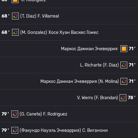
68 '
(T. Diaz)
F. Villarreal
68 '
(M. Gonzalez)
Хосе Хуан Васкес Гомес
Маркос Дамиан Эчеверрия
71 '
L. Richarte
(F. Diaz)
71 '
Маркос Дамиан Эчеверрия
(N. Molina)
71 '
V. Werro
(F. Brandan)
78 '
79 '
(G. Canete)
F. Rodriguez
79 '
(Факундо Науэль Эчеваррия)
C. Виганони