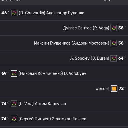
46 '
(D. Chevardin)
Александр Руденко
Дуглас Сантос
(R. Vega)
58 '
Максим Глушенков
(Андрей Мостовой)
58 '
A. Sobolev
(J. Duran)
64 '
69 '
(Николай Комличенко)
D. Vorobyev
Wendel
72 '
74 '
(L. Vera)
Артём Карпукас
74 '
(Сергей Пиняев)
Зелимхан Бакаев