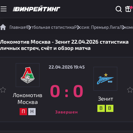
Главная
Футбольная статистика
Россия: Премьер Лига
Локомо
Локомотив Москва - Зенит 22.04.2026 статистика
личных встреч, счёт и обзор матча
22.04.2026 19:45
0
:
0
Локомотив
Зенит
Москва
В
В
П
Н
Завершен