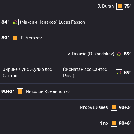
J. Duran
75 '
84 '
(Максим Ненахов)
Lucas Fasson
89 '
E. Morozov
V. Drkusic
(D. Kondakov)
89 '
Энрике Луис Жулио дос
(Жонатан дос Сантос
89 '
Сантос
Роза)
90+2 '
Николай Комличенко
Игорь Дивеев
90+3 '
Nino
90+6 '