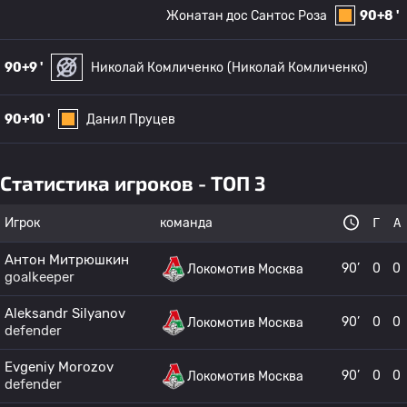
Жонатан дос Сантос Роза
90+8 '
90+9 '
Николай Комличенко
(Николай Комличенко)
90+10 '
Данил Пруцев
Статистика игроков - ТОП 3
Игрок
команда
Г
А
Антон Митрюшкин
90’
0
0
Локомотив Москва
goalkeeper
Aleksandr Silyanov
90’
0
0
Локомотив Москва
defender
Evgeniy Morozov
90’
0
0
Локомотив Москва
defender