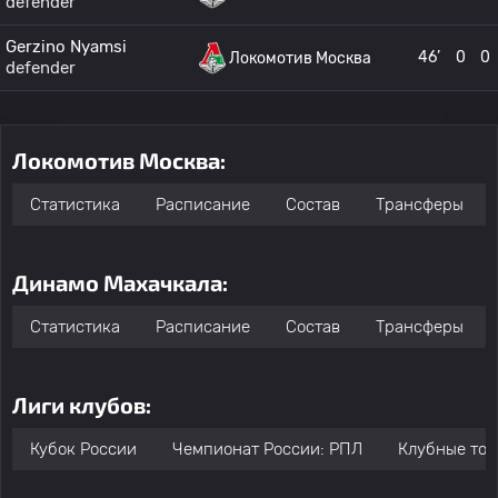
defender
Gerzino Nyamsi
46’
0
0
Локомотив Москва
defender
Локомотив Москва:
Статистика
Расписание
Состав
Трансферы
Динамо Махачкала:
Статистика
Расписание
Состав
Трансферы
Лиги клубов:
Кубок России
Чемпионат России: РПЛ
Клубные то