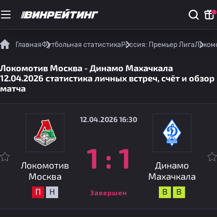
Главная
Футбольная статистика
Россия: Премьер Лига
Локомо
Локомотив Москва - Динамо Махачкала
12.04.2026 статистика личных встреч, счёт и обзор
матча
12.04.2026 16:30
1
:
1
Локомотив
Динамо
Москва
Махачкала
П
Н
В
В
Завершен