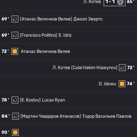
1 - 1
Л. Котев
65 '
69 '
(Атанас Величков Велев)
Джоэл Звартс
69 '
(Francisco Politino)
S. Idriz
72 '
Атанас Величков Велев
Л. Котев
(Cəlal Hakim Hüseynov)
72 '
D. Idowu
74 '
78 '
(K. Kostov)
Lucas Ryan
84 '
(Мартин Чавдаров Атанасов)
Тодор Васильев Павлов
90 '