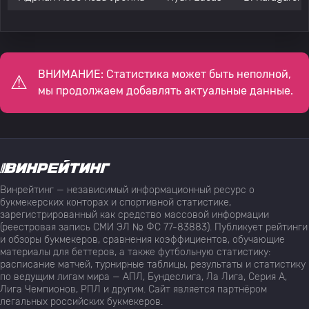
ВНИМАНИЕ: Статистика может быть неполной,
мы продолжаем добавлять актуальные данные.
Винрейтинг — независимый информационный ресурс о
букмекерских конторах и спортивной статистике,
зарегистрированный как средство массовой информации
(реестровая запись СМИ ЭЛ № ФС 77-83883). Публикует рейтинги
и обзоры букмекеров, сравнения коэффициентов, обучающие
материалы для беттеров, а также футбольную статистику:
расписание матчей, турнирные таблицы, результаты и статистику
по ведущим лигам мира — АПЛ, Бундеслига, Ла Лига, Серия А,
Лига Чемпионов, РПЛ и другим. Сайт является партнёром
легальных российских букмекеров.