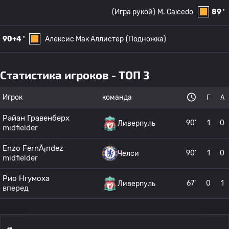
(Игра рукой)
M. Caicedo
89 '
90+4 '
Алексис Мак Аллистер
(Подножка)
Статистика игроков - ТОП 3
Игрок
команда
Г
А
Райан Гравенберх
90’
1
0
Ливерпуль
midfielder
Enzo FernÃ¡ndez
90’
1
0
Челси
midfielder
Рио Нгумоха
67’
0
1
Ливерпуль
вперед