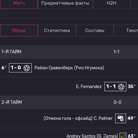
Матч
Предматчевые факты
Н2Н
Обзор
Статистика
Составы
Текс
1-Й ТАЙМ
1-1
1 - 0
6 '
Райан Гравенберх
(Рио Нгумоха)
1 - 1
E. Fernandez
35 '
2-Й ТАЙМ
0-0
(Отмена гола - офсайд)
C. Palmer
49 '
Andrey Santos
(R. James)
63 '