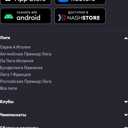
Лиги
Серия A Италия
Английская Премьер Лига
Ла Лига Испания
Бундеслига Германия
Лига 1 Франция
Российская Премьер Лига
Все лиги
Клубы
Чемпионаты