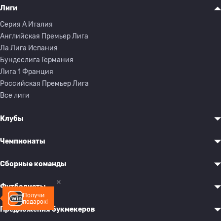
Лиги
Серия A Италия
Английская Премьер Лига
Ла Лига Испания
Бундеслига Германия
Лига 1 Франция
Российская Премьер Лига
Все лиги
Клубы
Чемпионаты
Сборные команды
Футболисты
Получи
подарок!
Предложения букмекеров