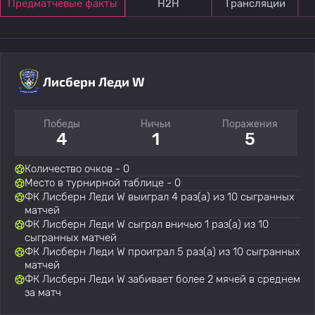
Предматчевые факты
Н2Н
Трансляции
Лисберн Леди W
Победы
Ничьи
Поражения
4
1
5
Количество очков - 0
Место в турнирной таблице - 0
ФК Лисберн Леди W выиграл 4 раз(а) из 10 сыгранных
матчей
ФК Лисберн Леди W сыграл вничью 1 раз(а) из 10
сыгранных матчей
ФК Лисберн Леди W проиграл 5 раз(а) из 10 сыгранных
матчей
ФК Лисберн Леди W забивает более 2 мячей в среднем
за матч