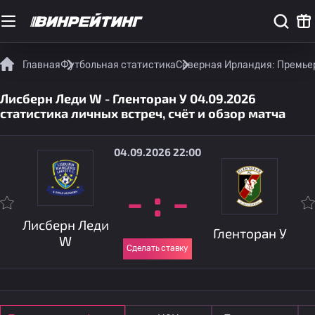
Главная
Футбольная статистика
Северная Ирландия: Премье
Лисберн Леди W - Гленторан У 04.09.2026
статистика личных встреч, счёт и обзор матча
04.09.2026 22:00
-
:
-
Лисберн Леди
Гленторан У
W
Сделать ставку