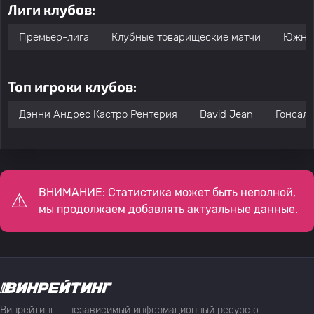
Лиги клубов:
Премьер-лига
Клубные товарищеские матчи
Южноа
Топ игроки клубов:
Дэнни Андрес Кастро Рентерия
David Jean
Гонсало
ВНИМАНИЕ: Статистика может быть неполной,
мы продолжаем добавлять актуальные данные.
Винрейтинг — независимый информационный ресурс о