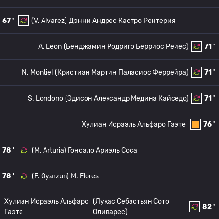
67 '
(V. Alvarez)
Дэнни Андрес Кастро Рентерия
A. Leon
(Бенджамин Родриго Берриос Рейес)
71 '
N. Montiel
(Кристиан Мартин Паласиос Феррейра)
71 '
S. Londono
(Эдисон Александр Медина Кайседо)
71 '
Хулиан Исраэль Альфаро Гаэте
76 '
78 '
(M. Arturia)
Гонсало Ариэль Соса
78 '
(F. Oyarzun)
M. Flores
Хулиан Исраэль Альфаро
(Лукас Себастьян Сото
82 '
Гаэте
Оливарес)