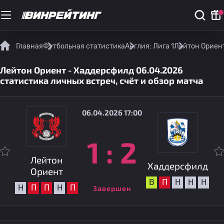
Главная
Футбольная статистика
Англия: Лига 1
Лейтон Ориент
Лейтон Ориент - Хаддерсфилд 06.04.2026
статистика личных встреч, счёт и обзор матча
06.04.2026 17:00
1
:
2
Лейтон
Хаддерсфилд
Ориент
В
П
Н
Н
Н
Н
П
П
Н
П
Завершен