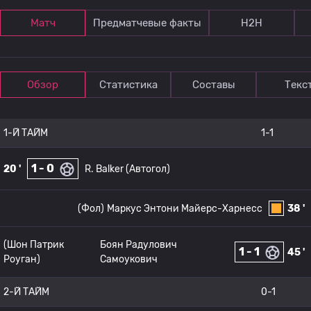
Матч
Предматчевые факты
Н2Н
Обзор
Статистика
Составы
Текс
1-Й ТАЙМ
1-1
1 - 0
20 '
R. Balker (Автогол)
(Фол)
Маркус Энтони Майерс-Харнесс
38 '
(Шон Патрик
Боян Радулович
1 - 1
45 '
Роуган)
Самоукович
2-Й ТАЙМ
0-1