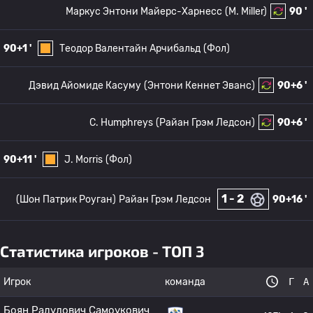
Маркус Энтони Майерс-Харнесс
(M. Miller)
90 '
90+1 '
Теодор Валентайн Арчибальд
(Фол)
Дэвид Айомиде Касуму
(Энтони Кеннет Эванс)
90+6 '
C. Humphreys
(Райан Грэм Ледсон)
90+6 '
90+11 '
J. Morris
(Фол)
1 - 2
(Шон Патрик Роуган)
Райан Грэм Ледсон
90+16 '
Статистика игроков - ТОП 3
Игрок
команда
Г
А
Боян Радулович Самоукович