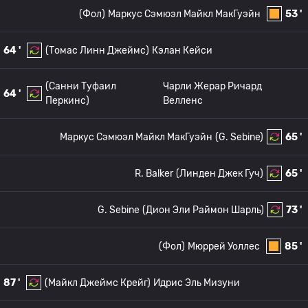
(Фол)
Маркус Сэмюэл Майкл МакГуэйн
53 '
64 '
(Томас Линн Джеймс)
Кэлан Кейси
(Санни Туфаил
Чарли Жерар Ричард
64 '
Перкинс)
Велленс
Маркус Сэмюэл Майкл МакГуэйн
(G. Sebine)
65 '
R. Balker
(Линден Джек Гуч)
65 '
G. Sebine
(Дион Эли Раймон Шарль)
73 '
(Фол)
Мюррей Уоллес
85 '
87 '
(Майкл Джеймс Крейг)
Идрис Эль Мизуни