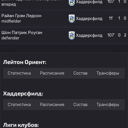
107’
1
0
Хаддерсфилд
вперед
Райан Грэм Ледсон
11’
1
0
Хаддерсфилд
midfielder
Шон Патрик Роуган
107’
0
2
Хаддерсфилд
defender
Лейтон Ориент:
Статистика
Расписание
Состав
Трансферы
Хаддерсфилд:
Статистика
Расписание
Состав
Трансферы
Лиги клубов: