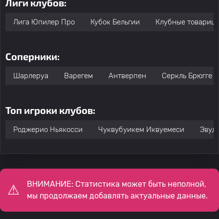
Лиги клубов:
Лига Юпилер Про
Кубок Бельгии
Клубные товарищ
Соперники:
Шарлеруа
Варегем
Антверпен
Серкль Брюгге
Топ игроки клубов:
Роджерио Ньякосси
Чуквубуикем Иквуемеси
Эвуд
ВНИМАНИЕ: Статистика может быть неполной,
мы продолжаем добавлять актуальные данные.